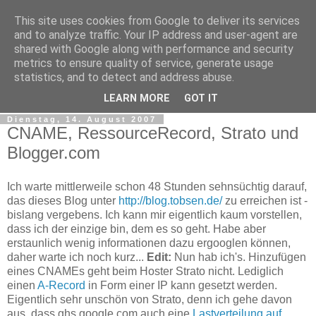
This site uses cookies from Google to deliver its services
tobsen.de
and to analyze traffic. Your IP address and user-agent are
shared with Google along with performance and security
metrics to ensure quality of service, generate usage
Dinge die das Leben erleichtern, Wissenswertes, C# und
statistics, and to detect and address abuse.
.Net
LEARN MORE
GOT IT
Dienstag, 14. August 2007
CNAME, RessourceRecord, Strato und
Blogger.com
Ich warte mittlerweile schon 48 Stunden sehnsüchtig darauf,
das dieses Blog unter
http://blog.tobsen.de/
zu erreichen ist -
bislang vergebens. Ich kann mir eigentlich kaum vorstellen,
dass ich der einzige bin, dem es so geht. Habe aber
erstaunlich wenig informationen dazu ergooglen können,
daher warte ich noch kurz...
Edit:
Nun hab ich's. Hinzufügen
eines CNAMEs geht beim Hoster Strato nicht. Lediglich
einen
A-Record
in Form einer IP kann gesetzt werden.
Eigentlich sehr unschön von Strato, denn ich gehe davon
aus, dass ghs.google.com auch eine
Lastverteilung auf