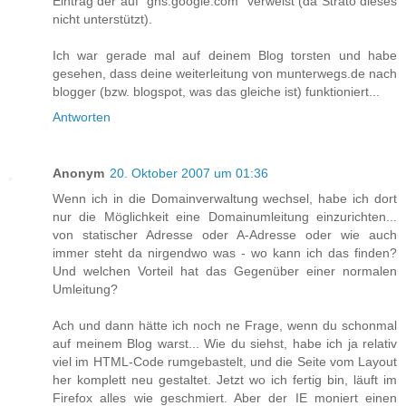
Eintrag der auf "ghs.google.com" verweist (da Strato dieses
nicht unterstützt).
Ich war gerade mal auf deinem Blog torsten und habe
gesehen, dass deine weiterleitung von munterwegs.de nach
blogger (bzw. blogspot, was das gleiche ist) funktioniert...
Antworten
Anonym
20. Oktober 2007 um 01:36
Wenn ich in die Domainverwaltung wechsel, habe ich dort
nur die Möglichkeit eine Domainumleitung einzurichten...
von statischer Adresse oder A-Adresse oder wie auch
immer steht da nirgendwo was - wo kann ich das finden?
Und welchen Vorteil hat das Gegenüber einer normalen
Umleitung?
Ach und dann hätte ich noch ne Frage, wenn du schonmal
auf meinem Blog warst... Wie du siehst, habe ich ja relativ
viel im HTML-Code rumgebastelt, und die Seite vom Layout
her komplett neu gestaltet. Jetzt wo ich fertig bin, läuft im
Firefox alles wie geschmiert. Aber der IE moniert einen