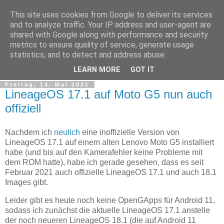
This site uses cookies from Google to deliver its services
tobsen.de
and to analyze traffic. Your IP address and user-agent are
shared with Google along with performance and security
metrics to ensure quality of service, generate usage
Dinge die das Leben erleichtern, Wissenswertes, C# und
statistics, and to detect and address abuse.
.Net
LEARN MORE
GOT IT
Freitag, 14. Mai 2021
LineageOS 17.1 auf Moto G5 nun auch
offiziell
Nachdem ich
neulich
eine inoffizielle Version von
LineageOS 17.1 auf einem alten Lenovo Moto G5 installiert
habe (und bis auf den Kamerafehler keine Probleme mit
dem ROM hatte), habe ich gerade gesehen, dass es seit
Februar 2021 auch offizielle LineageOS 17.1 und auch 18.1
Images gibt.
Leider gibt es heute noch keine OpenGApps für Android 11,
sodass ich zunächst die aktuelle LineageOS 17.1 anstelle
der noch neueren LineageOS 18.1 (die auf Android 11