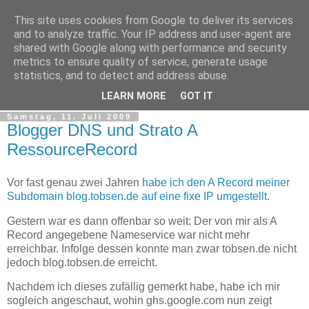
This site uses cookies from Google to deliver its services
tobsen.de
and to analyze traffic. Your IP address and user-agent are
shared with Google along with performance and security
metrics to ensure quality of service, generate usage
Dinge die das Leben erleichtern, Wissenswertes, C# und
statistics, and to detect and address abuse.
.Net
LEARN MORE
GOT IT
Samstag, 11. Juli 2009
Blogger DNS und Strato A
RessourceRecord
Vor fast genau zwei Jahren
habe ich den A Record meiner
Subdomain blog.tobsen.de auf eine fixe IP umgestellt
.
Gestern war es dann offenbar so weit: Der von mir als A
Record angegebene Nameservice war nicht mehr
erreichbar. Infolge dessen konnte man zwar tobsen.de nicht
jedoch blog.tobsen.de erreicht.
Nachdem ich dieses zufällig gemerkt habe, habe ich mir
sogleich angeschaut, wohin ghs.google.com nun zeigt