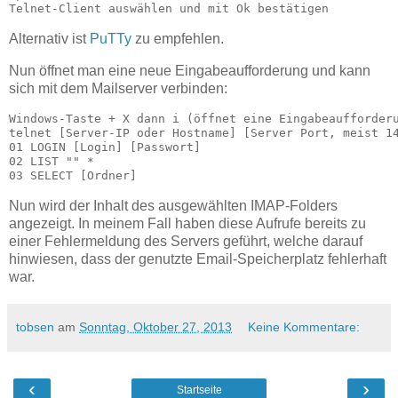
Telnet-Client auswählen und mit Ok bestätigen
Alternativ ist
PuTTy
zu empfehlen.
Nun öffnet man eine neue Eingabeaufforderung und kann
sich mit dem Mailserver verbinden:
Windows-Taste + X dann i (öffnet eine Eingabeaufforderu
telnet [Server-IP oder Hostname] [Server Port, meist 14
01 LOGIN [Login] [Passwort]

02 LIST "" *

03 SELECT [Ordner]
Nun wird der Inhalt des ausgewählten IMAP-Folders
angezeigt. In meinem Fall haben diese Aufrufe bereits zu
einer Fehlermeldung des Servers geführt, welche darauf
hinwiesen, dass der genutzte Email-Speicherplatz fehlerhaft
war.
tobsen
am
Sonntag, Oktober 27, 2013
Keine Kommentare:
‹
›
Startseite