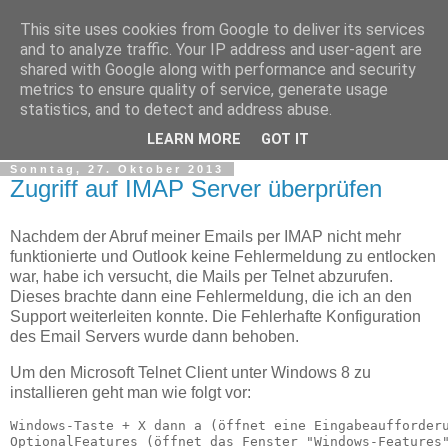
This site uses cookies from Google to deliver its services
tobsen.de
and to analyze traffic. Your IP address and user-agent are
shared with Google along with performance and security
metrics to ensure quality of service, generate usage
Dinge die das Leben erleichtern, Wissenswertes, C# und
statistics, and to detect and address abuse.
.Net
LEARN MORE
GOT IT
Sonntag, 27. Oktober 2013
Zugriff auf IMAP Server überprüfen
Nachdem der Abruf meiner Emails per IMAP nicht mehr
funktionierte und Outlook keine Fehlermeldung zu entlocken
war, habe ich versucht, die Mails per Telnet abzurufen.
Dieses brachte dann eine Fehlermeldung, die ich an den
Support weiterleiten konnte. Die Fehlerhafte Konfiguration
des Email Servers wurde dann behoben.
Um den Microsoft Telnet Client unter Windows 8 zu
installieren geht man wie folgt vor:
Windows-Taste + X dann a (öffnet eine Eingabeaufforderu
OptionalFeatures (öffnet das Fenster "Windows-Features"