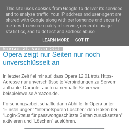
This site uses cookies from Google to deliver its services
tobsen.de
and to analyze traffic. Your IP address and user-agent are
shared with Google along with performance and security
metrics to ensure quality of service, generate usage
Dinge die das Leben erleichtern, Wissenswertes, C# und
statistics, and to detect and address abuse.
.Net
LEARN MORE
GOT IT
Montag, 27. August 2012
Opera zeigt nur Seiten nur noch
unverschlüsselt an
In letzter Zeit fiel mir auf, dass Opera 12.01 trotz Https-
Adresse nur unverschlüsselte Verbindungen zu Servern
aufbaute. Darunter auch namenhafte Server wie
beispielsweise Amazon.de.
Forschungsarbeit schaffte dann Abhilfe: In Opera unter
“Einstellungen” “Internetspuren Löschen” den Haken bei
“Login-Status für passwortgeschützte Seiten zurücksetzen”
aktivieren und “Löschen” ausführen.