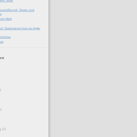
ehr Tools
urceRecord, Strato und
om
.net Welt
nd: Statements from an Agile
orschau
eit
en
)
6)
e
(1)