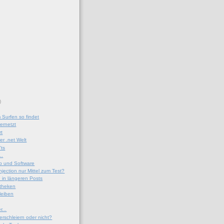
)
Surfen so findet
ernetzt
rt
er .net Welt
'ts
..
eb und Software
jection nur Mittel zum Test?
 in längeren Posts
otheken
leiben
r...
erschleiern oder nicht?