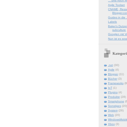
... und noch m
Agile Toolset
CNAME, Resso
Blogger.c
Guides in die 
Labels
Baker's Dutze
subculture
Googlen mit V
Nun ist es sow
Kategori
.net
(30)
Agile
(4)
Blogger
(11)
Bücher
(3)
Frameworks
(8
IoT
(1)
Plugins
(4)
Produkte
(28)
Smartphone
(
Sonstiges
(20)
System
(26)
Web
(20)
WindowsMobil
Xbox
(3)