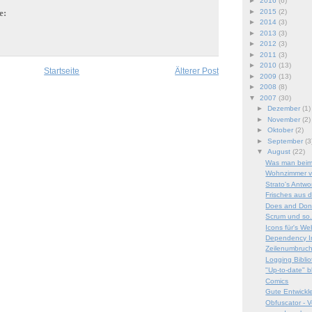
►
2016
(6)
►
2015
(2)
e:
►
2014
(3)
►
2013
(3)
►
2012
(3)
►
2011
(3)
►
2010
(13)
Startseite
Älterer Post
►
2009
(13)
►
2008
(8)
▼
2007
(30)
►
Dezember
(1)
►
November
(2)
►
Oktober
(2)
►
September
(3
▼
August
(22)
Was man beim 
Wohnzimmer v
Strato's Antwo
Frisches aus d
Does and Don
Scrum und so.
Icons für's W
Dependency In
Zeilenumbruch
Logging Bibli
"Up-to-date" b
Comics
Gute Entwickle
Obfuscator - V