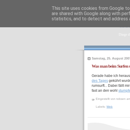
This site uses cookies from Google to 
are shared with Google along with per
statistics, and to detect and address 
tob
Dinge di
Samstag, 25. August 200
Was man beim Surfen s
Gerade habe ich heraus
des Tages
gekührt wurde
rumsurft... Dabei fällt 
fast an den wohl
stumpfe
Eingestellt von
tobsen
a
Labels:
Web