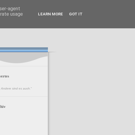
user-agent
erate usage
LEARN MORE
GOT IT
ertes
n. Andere sind es auch.
"
hiv