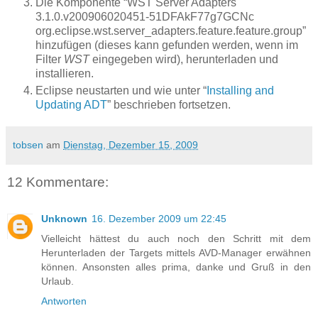
Die Komponente “WST Server Adapters
3.1.0.v200906020451-51DFAkF77g7GCNc
org.eclipse.wst.server_adapters.feature.feature.group”
hinzufügen (dieses kann gefunden werden, wenn im
Filter
WST
eingegeben wird), herunterladen und
installieren.
Eclipse neustarten und wie unter “
Installing and
Updating ADT
” beschrieben fortsetzen.
tobsen
am
Dienstag, Dezember 15, 2009
12 Kommentare:
Unknown
16. Dezember 2009 um 22:45
Vielleicht hättest du auch noch den Schritt mit dem
Herunterladen der Targets mittels AVD-Manager erwähnen
können. Ansonsten alles prima, danke und Gruß in den
Urlaub.
Antworten