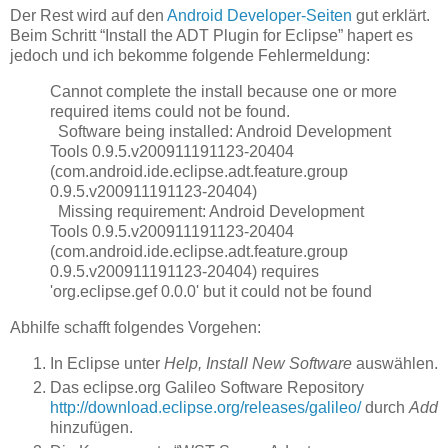
Der Rest wird auf den
Android Developer-Seiten
gut erklärt.
Beim Schritt “Install the ADT Plugin for Eclipse” hapert es
jedoch und ich bekomme folgende Fehlermeldung:
Cannot complete the install because one or more
required items could not be found.
Software being installed: Android Development
Tools 0.9.5.v200911191123-20404
(com.android.ide.eclipse.adt.feature.group
0.9.5.v200911191123-20404)
Missing requirement: Android Development
Tools 0.9.5.v200911191123-20404
(com.android.ide.eclipse.adt.feature.group
0.9.5.v200911191123-20404) requires
'org.eclipse.gef 0.0.0' but it could not be found
Abhilfe schafft folgendes Vorgehen:
In Eclipse unter
Help, Install New Software
auswählen.
Das eclipse.org Galileo Software Repository
http://download.eclipse.org/releases/galileo/
durch
Add
hinzufügen.