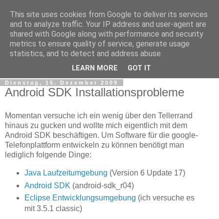
This site uses cookies from Google to deliver its services
tobsen.de
and to analyze traffic. Your IP address and user-agent are
shared with Google along with performance and security
metrics to ensure quality of service, generate usage
Dinge die das Leben erleichtern, Wissenswertes, C# und
statistics, and to detect and address abuse.
.Net
LEARN MORE
GOT IT
Dienstag, 15. Dezember 2009
Android SDK Installationsprobleme
Momentan versuche ich ein wenig über den Tellerrand
hinaus zu gucken und wollte mich eigentlich mit dem
Android SDK beschäftigen. Um Software für die google-
Telefonplattform entwickeln zu können benötigt man
lediglich folgende Dinge:
Java Laufzeitumgebung
(Version 6 Update 17)
Android SDK
(android-sdk_r04)
Eclipse Entwicklungsumgebung
(ich versuche es
mit 3.5.1 classic)