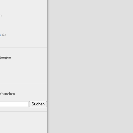
6)
e
(1)
gungen
chsuchen