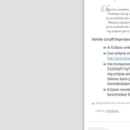
Cannot complete t
Software being i
(com.android.ide
Missing requirem
(com.android.ide
'org.eclipse.gef 0
Abhilfe schafft folgende
In Eclipse unt
Das eclipse.o
http://downloa
Die Komponen
51DFAkF77
org.eclipse.ws
(dieses kann 
herunterladen 
Eclipse neusta
beschrieben fo
Eingestellt von
tobsen
a
Labels:
Produkte