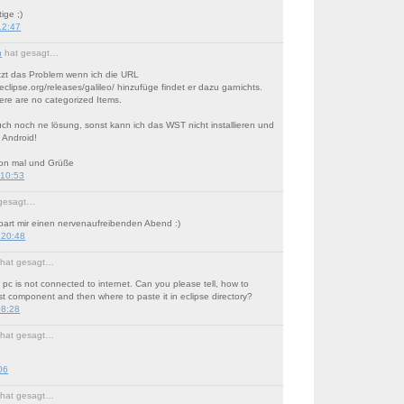
ige ;)
12:47
n
hat gesagt…
etzt das Problem wenn ich die URL
eclipse.org/releases/galileo/ hinzufüge findet er dazu garnichts.
ere are no categorized Items.
uch noch ne lösung, sonst kann ich das WST nicht installieren und
 Android!
hon mal und Grüße
 10:53
gesagt…
spart mir einen nervenaufreibenden Abend :)
 20:48
hat gesagt…
c is not connected to internet. Can you please tell, how to
t component and then where to paste it in eclipse directory?
08:28
hat gesagt…
06
hat gesagt…