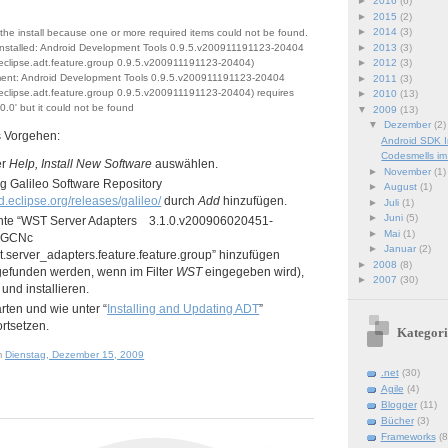
►
2016
(6)
►
2015
(2)
►
2014
(3)
he install because one or more required items could not be found.
►
2013
(3)
nstalled: Android Development Tools 0.9.5.v200911191123-20404
.eclipse.adt.feature.group 0.9.5.v200911191123-20404)
►
2012
(3)
ent: Android Development Tools 0.9.5.v200911191123-20404
►
2011
(3)
.eclipse.adt.feature.group 0.9.5.v200911191123-20404) requires
►
2010
(13)
.0.0' but it could not be found
▼
2009
(13)
▼
Dezember
(2)
s Vorgehen:
Android SDK I
Codesmells im
er
Help, Install New Software
auswählen.
►
November
(1)
rg Galileo Software Repository
►
August
(1)
d.eclipse.org/releases/galileo/
durch
Add
hinzufügen.
►
Juli
(1)
►
Juni
(5)
te “WST Server Adapters 3.1.0.v200906020451-
►
Mai
(1)
g7GCNc
►
Januar
(2)
t.server_adapters.feature.feature.group” hinzufügen
►
2008
(8)
gefunden werden, wenn im Filter
WST
eingegeben wird),
►
2007
(30)
und installieren.
rten und wie unter “
Installing and Updating ADT
”
rtsetzen.
Kategori
m
Dienstag, Dezember 15, 2009
.net
(30)
Agile
(4)
Blogger
(11)
Bücher
(3)
Frameworks
(8