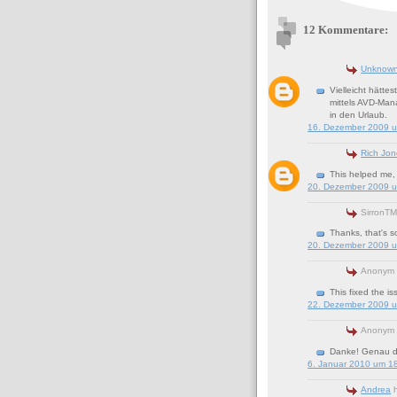
12 Kommentare:
Unknow
Vielleicht hätte
mittels AVD-Man
in den Urlaub.
16. Dezember 2009 
Rich Jon
This helped me, 
20. Dezember 2009 
SirronT
Thanks, that's so
20. Dezember 2009 
Anonym 
This fixed the i
22. Dezember 2009 
Anonym 
Danke! Genau da
6. Januar 2010 um 1
Andrea
h