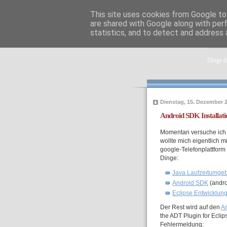
This site uses cookies from Google to 
are shared with Google along with per
statistics, and to detect and address 
tob
Dinge di
Dienstag, 15. Dezember 
Android SDK Installat
Momentan versuche ich 
wollte mich eigentlich 
google-Telefonplattform
Dinge:
Java Laufzeitumge
Android SDK
(andro
Eclipse Entwicklu
Der Rest wird auf den
A
the ADT Plugin for Ecli
Fehlermeldung: