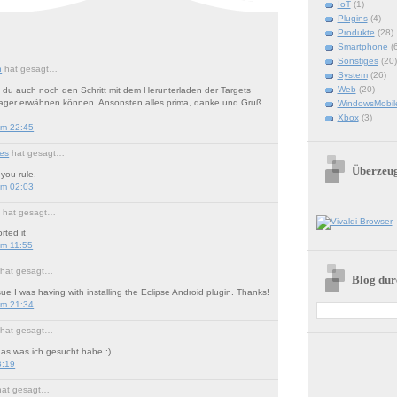
IoT
(1)
Plugins
(4)
Produkte
(28)
Smartphone
(
Sonstiges
(20)
n
hat gesagt…
System
(26)
Web
(20)
st du auch noch den Schritt mit dem Herunterladen der Targets
ager erwähnen können. Ansonsten alles prima, danke und Gruß
WindowsMobil
Xbox
(3)
um 22:45
es
hat gesagt…
Überzeu
you rule.
um 02:03
M hat gesagt…
rted it
um 11:55
hat gesagt…
Blog dur
ssue I was having with installing the Eclipse Android plugin. Thanks!
um 21:34
hat gesagt…
s was ich gesucht habe :)
8:19
at gesagt…