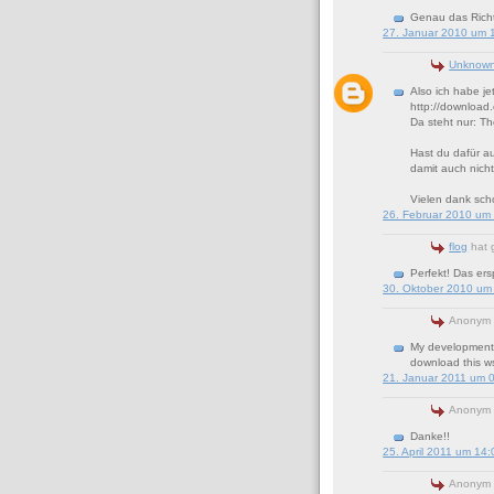
Genau das Richt
27. Januar 2010 um 
Unknow
Also ich habe j
http://download.
Da steht nur: Th
Hast du dafür a
damit auch nicht
Vielen dank sc
26. Februar 2010 um
flog
hat 
Perfekt! Das er
30. Oktober 2010 um
Anonym 
My development p
download this ws
21. Januar 2011 um 
Anonym 
Danke!!
25. April 2011 um 14:
Anonym 