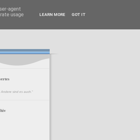
user-agent
erate usage
LEARN MORE
GOT IT
ertes
n. Andere sind es auch.
"
hiv