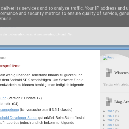
deliver its services and to analyze traffic. Your IP address and 
formance and security metrics to ensure quality of service, gen
abuse.
sen.de
e das Leben erleichtern, Wissenswertes, C# und .Net
2009
ionsprobleme
Wissensw
ein wenig über den Tellerrand hinaus zu gucken und
mit dem Android SDK beschäftigen. Um Software für die
 entwickeln zu können benötigt man lediglich folgende
"
Du bist nicht allei
bung
(Version 6 Update 17)
Blog-Arc
id-sdk_r04)
ngsumgebung
(ich versuche es mit 3.5.1 classic)
►
2026
(2)
►
2021
(1)
ndroid Developer-Seiten
gut erklärt. Beim Schritt “Install
►
2020
(3)
pse” hapert es jedoch und ich bekomme folgende
►
2017
(3)