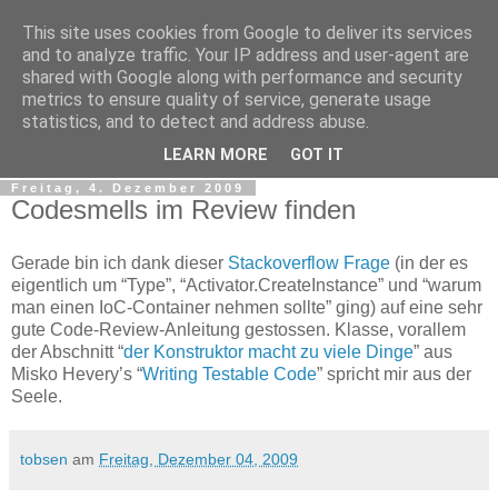
This site uses cookies from Google to deliver its services
tobsen.de
and to analyze traffic. Your IP address and user-agent are
shared with Google along with performance and security
metrics to ensure quality of service, generate usage
Dinge die das Leben erleichtern, Wissenswertes, C# und
statistics, and to detect and address abuse.
.Net
LEARN MORE
GOT IT
Freitag, 4. Dezember 2009
Codesmells im Review finden
Gerade bin ich dank dieser
Stackoverflow Frage
(in der es
eigentlich um “Type”, “Activator.CreateInstance” und “warum
man einen IoC-Container nehmen sollte” ging) auf eine sehr
gute Code-Review-Anleitung gestossen. Klasse, vorallem
der Abschnitt “
der Konstruktor macht zu viele Dinge
” aus
Misko Hevery’s “
Writing Testable Code
” spricht mir aus der
Seele.
tobsen
am
Freitag, Dezember 04, 2009