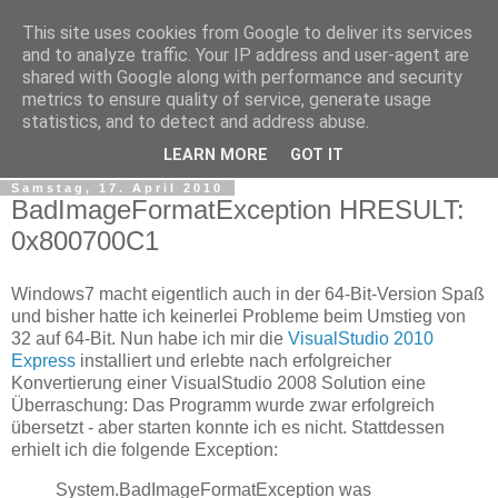
This site uses cookies from Google to deliver its services
tobsen.de
and to analyze traffic. Your IP address and user-agent are
shared with Google along with performance and security
metrics to ensure quality of service, generate usage
Dinge die das Leben erleichtern, Wissenswertes, C# und
statistics, and to detect and address abuse.
.Net
LEARN MORE
GOT IT
Samstag, 17. April 2010
BadImageFormatException HRESULT:
0x800700C1
Windows7 macht eigentlich auch in der 64-Bit-Version Spaß
und bisher hatte ich keinerlei Probleme beim Umstieg von
32 auf 64-Bit. Nun habe ich mir die
VisualStudio 2010
Express
installiert und erlebte nach erfolgreicher
Konvertierung einer VisualStudio 2008 Solution eine
Überraschung: Das Programm wurde zwar erfolgreich
übersetzt - aber starten konnte ich es nicht. Stattdessen
erhielt ich die folgende Exception:
System.BadImageFormatException was