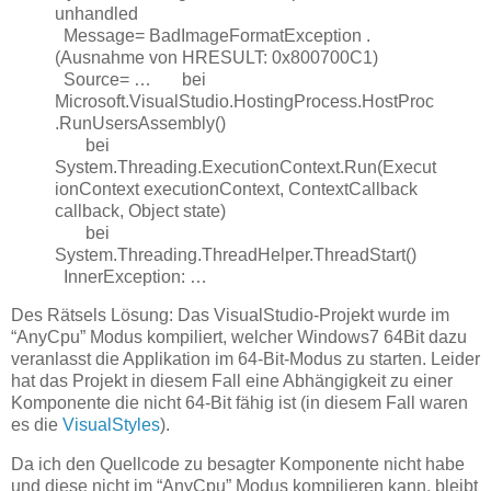
unhandled
Message= BadImageFormatException .
(Ausnahme von HRESULT: 0x800700C1)
Source= … bei
Microsoft.VisualStudio.HostingProcess.HostProc
.RunUsersAssembly()
bei
System.Threading.ExecutionContext.Run(Execut
ionContext executionContext, ContextCallback
callback, Object state)
bei
System.Threading.ThreadHelper.ThreadStart()
InnerException: …
Des Rätsels Lösung: Das VisualStudio-Projekt wurde
im
“AnyCpu” Modus kompiliert, welcher Windows7 64Bit dazu
veranlasst die Applikation im 64-Bit-Modus zu starten. Leider
hat das Projekt in diesem Fall eine Abhängigkeit zu einer
Komponente die nicht 64-Bit fähig ist (in diesem Fall waren
es die
VisualStyles
).
Da ich den Quellcode zu besagter Komponente nicht habe
und diese nicht im “AnyCpu” Modus kompilieren kann, bleibt