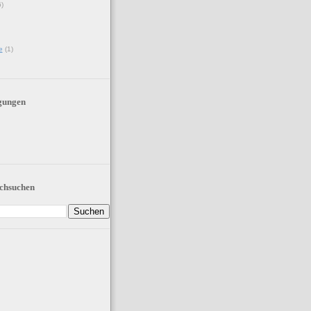
6)
e
(1)
gungen
chsuchen