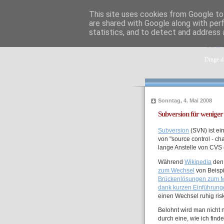
This site uses cookies from Google to 
are shared with Google along with per
statistics, and to detect and address 
tob
Dinge di
Sonntag, 4. Mai 2008
Subversion für wenige
Subversion
(SVN) ist ei
von "source control - c
lange Anstelle von CVS 
Während
Wikipedia
den 
zum Wechsel
von Beispi
Brückenlösungen zum M
dank kurzen Einführun
einen Wechsel ruhig risk
Belohnt wird man nicht 
durch eine, wie ich find