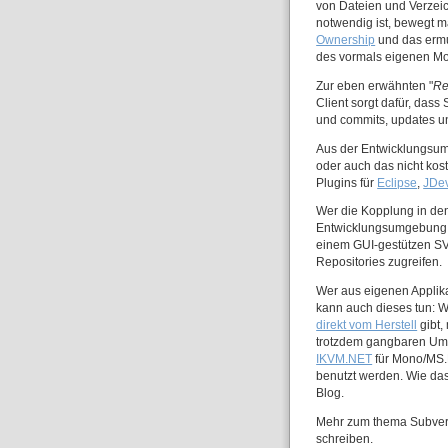
von Dateien und Verzeic
notwendig ist, bewegt ma
Ownership
und das ermu
des vormals eigenen Mo
Zur eben erwähnten "
Re
Client sorgt dafür, das
und commits, updates un
Aus der Entwicklungsum
oder auch das nicht kos
Plugins für
Eclipse
,
JDe
Wer die Kopplung in den 
Entwicklungsumgebung s
einem GUI-gestützen SV
Repositories zugreifen.
Wer aus eigenen Applik
kann auch dieses tun: 
direkt vom Herstell
gibt,
trotzdem gangbaren Umw
IKVM.NET
für Mono/MS.
benutzt werden. Wie das 
Blog.
Mehr zum thema Subvers
schreiben.