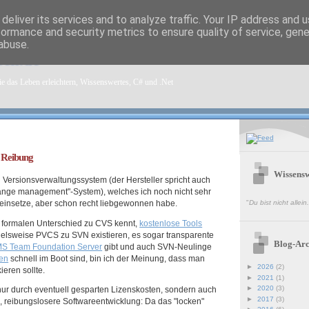
deliver its services and to analyze traffic. Your IP address and 
formance and security metrics to ensure quality of service, gen
abuse.
sen.de
e das Leben erleichtern, Wissenswertes, C# und .Net
r Reibung
Wissensw
n Versionsverwaltungssystem (der Hersteller spricht auch
hange management"-System), welches ich noch nicht sehr
einsetze, aber schon recht liebgewonnen habe.
"
Du bist nicht allei
formalen Unterschied zu CVS kennt,
kostenlose Tools
elsweise PVCS zu SVN existieren, es sogar transparente
Blog-Arc
S Team Foundation Server
gibt und auch SVN-Neulinge
gen
schnell im Boot sind, bin ich der Meinung, dass man
►
2026
(2)
ieren sollte.
►
2021
(1)
►
2020
(3)
nur durch eventuell gesparten Lizenskosten, sondern auch
►
2017
(3)
e, reibungslosere Softwareentwicklung: Da das "locken"