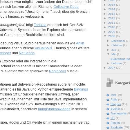
►
2016
(6)
hnissen zwar möglich, zum ändern der Dateien aber nicht
►
2015
(2)
n sich fast von allein in Richtung
Collective Code
►
2014
(3)
ntert geradezu "Unschönheiten", auch über die Grenzen
►
2013
(3)
duls hinaus, zu verbessern.
►
2012
(3)
►
2011
(3)
ibungslosigkeit
" trägt
Tortoise
erheblich bei: Der SVN-
►
2010
(13)
s Subversion-Symbole fortan im Explorer sichtbar werden
►
2009
(13)
d Co nur einen Rechtsklick entfernt sind.
▼
2008
(8)
►
Dezember
(3)
gebung VisualStudio heraus helfen Add-Ins wie
Ankh
►
Oktober
(2)
tenlose aber nützliche
VisualSVN
. Ebenso gibt es weitere
►
Juli
(1)
veloper
und
NetBeans
.
▼
Mai
(1)
Subversion fü
Explorer oder die Integration in die
►
Februar
(1)
cheut kann ebenfalls mit der Kommandozeile oder
►
2007
(30)
N-Klienten wie beispielsweise
RapidSVN
auf die
Kategori
ationen auf Subversion-Repositories zugreifen möchte
Während es für Java und Python entsprechende
Bindings
 müssen C# Entwickler einen kleinen Umweg, aber
.net
(30)
eg in Kauf nehmen: mit Hilfe der Java Implementation
Agile
(4)
NET können die SVN Java-Bindings auch unter .NET
Blogger
(11)
Bücher
(3)
funktioniert, beschreibt
hungryforknowledge
in seinem
Frameworks
(8
IoT
(1)
ion, Hooks und C# werde ich in einem nächsten Beitrag
Plugins
(4)
Produkte
(28)