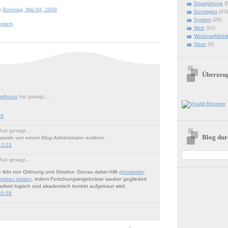
Smartphone
(
m
Sonntag, Mai 04, 2008
Sonstiges
(20)
System
(26)
ystem
Web
(20)
WindowsMobil
Xbox
(3)
Überzeu
arthoon
hat gesagt…
19
hat gesagt…
Blog dur
urde von einem Blog-Administrator entfernt.
12:23
hat gesagt…
e lebt von Ordnung und Struktur. Genau dabei hilft
ghostwriter
hreiben lassen
, indem Forschungsergebnisse sauber gegliedert
arbeit logisch und akademisch korrekt aufgebaut wird.
20:38