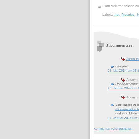
Eingestellt von
tobsen
a
Labels:
.net
,
Produkte
,
S
3 Kommentare:
Alexia M
nice post
22. Mai 2014 um 08:
Anonym 
Der Kommentar w
20. Januar 2026 um 
Anonym 
Versionskontroll
masterarbeit sc
und eine Master
31. Januar 2026 um 
Kommentar veröffentlichen