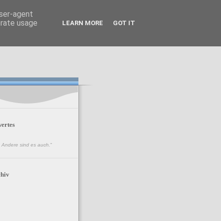
user-agent
erate usage
LEARN MORE
GOT IT
ertes
n. Andere sind es auch.
"
hiv