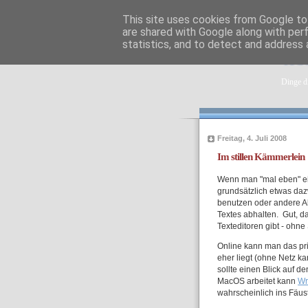
This site uses cookies from Google to 
are shared with Google along with per
statistics, and to detect and address 
tob
Dinge di
Freitag, 4. Juli 2008
Im stillen Kämmerlein
Wenn man "mal eben" ei
grundsätzlich etwas da
benutzen oder andere A
Textes abhalten. Gut, da
Texteditoren gibt - ohne
Online kann man das pr
eher liegt (ohne Netz k
sollte einen Blick auf d
MacOS arbeitet kann
Wr
wahrscheinlich ins Fäus