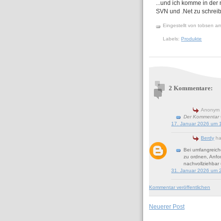
...und ich komme in der 
SVN und .Net zu schrei
Eingestellt von
tobsen
a
Labels:
Produkte
2 Kommentare:
Anonym 
Der Kommentar w
17. Januar 2026 um 
Berdy
ha
Bei umfangreiche
zu ordnen, Anfor
nachvollziehbar 
31. Januar 2026 um 
Kommentar veröffentlichen
Neuerer Post