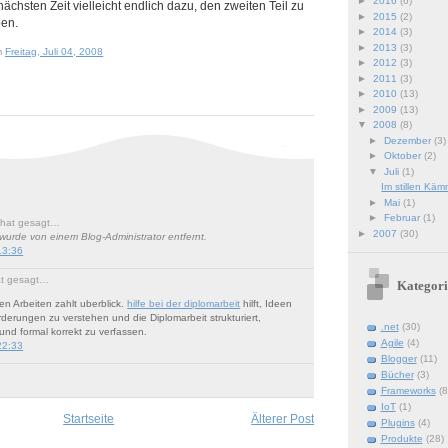
►
2016
(6)
nächsten Zeit vielleicht endlich dazu, den zweiten Teil zu
►
2015
(2)
ben.
►
2014
(3)
►
2013
(3)
m
Freitag, Juli 04, 2008
►
2012
(3)
►
2011
(3)
►
2010
(13)
►
2009
(13)
▼
2008
(8)
►
Dezember
(3)
►
Oktober
(2)
▼
Juli
(1)
Im stillen Käm
►
Mai
(1)
►
Februar
(1)
hat gesagt…
►
2007
(30)
urde von einem Blog-Administrator entfernt.
13:36
t gesagt…
Kategori
n Arbeiten zahlt uberblick.
hilfe bei der diplomarbeit
hilft, Ideen
derungen zu verstehen und die Diplomarbeit strukturiert,
.net
(30)
und formal korrekt zu verfassen.
Agile
(4)
22:33
Blogger
(11)
Bücher
(3)
Frameworks
(8
IoT
(1)
Startseite
Älterer Post
Plugins
(4)
Produkte
(28)