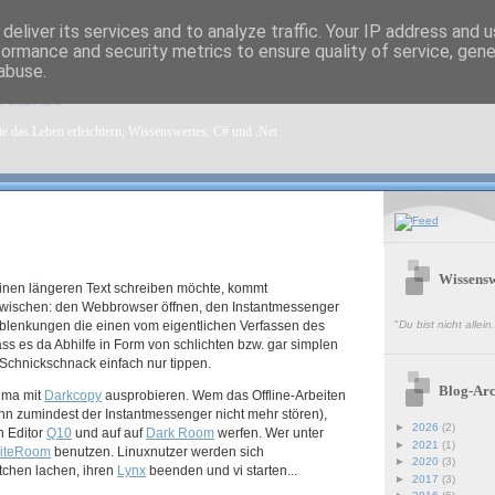
deliver its services and to analyze traffic. Your IP address and 
formance and security metrics to ensure quality of service, gen
abuse.
sen.de
e das Leben erleichtern, Wissenswertes, C# und .Net
Wissensw
nen längeren Text schreiben möchte, kommt
zwischen: den Webbrowser öffnen, den Instantmessenger
blenkungen die einen vom eigentlichen Verfassen des
"
Du bist nicht allei
ss es da Abhilfe in Form von schlichten bzw. gar simplen
 Schnickschnack einfach nur tippen.
Blog-Arc
ima mit
Darkcopy
ausprobieren. Wem das Offline-Arbeiten
ann zumindest der Instantmessenger nicht mehr stören),
►
2026
(2)
en Editor
Q10
und auf auf
Dark Room
werfen. Wer unter
►
2021
(1)
iteRoom
benutzen. Linuxnutzer werden sich
►
2020
(3)
tchen lachen, ihren
Lynx
beenden und vi starten...
►
2017
(3)