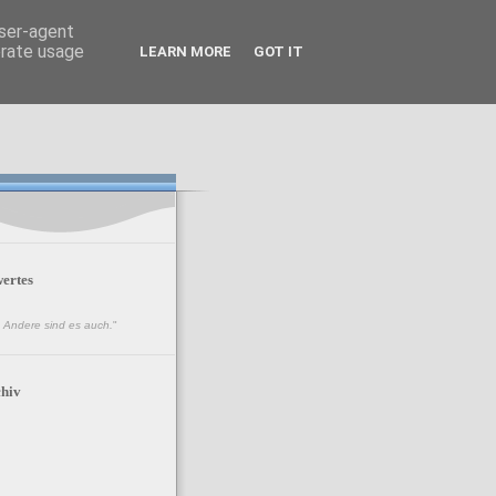
user-agent
erate usage
LEARN MORE
GOT IT
ertes
n. Andere sind es auch.
"
hiv