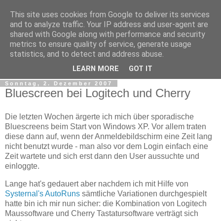
This site uses cookies from Google to deliver its services
tobsen.de
and to analyze traffic. Your IP address and user-agent are
shared with Google along with performance and security
metrics to ensure quality of service, generate usage
Dinge die das Leben erleichtern, Wissenswertes, C# und
statistics, and to detect and address abuse.
.Net
LEARN MORE
GOT IT
Sonntag, 2. Dezember 2007
Bluescreen bei Logitech und Cherry
Die letzten Wochen ärgerte ich mich über sporadische
Bluescreens beim Start von Windows XP. Vor allem traten
diese dann auf, wenn der Anmeldebildschirm eine Zeit lang
nicht benutzt wurde - man also vor dem Login einfach eine
Zeit wartete und sich erst dann den User aussuchte und
einloggte.
Lange hat's gedauert aber nachdem ich mit Hilfe von
Systernal's AutoRuns
sämtliche Variationen durchgespielt
hatte bin ich mir nun sicher: die Kombination von Logitech
Maussoftware und Cherry Tastatursoftware verträgt sich