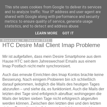
This site uses cookies from Google to deliver its services
tobsen.de
and to analyze traffic. Your IP address and user-agent are
shared with Google along with performance and security
metrics to ensure quality of service, generate usage
Dinge die das Leben erleichtern, Wissenswertes, C# und
statistics, and to detect and address abuse.
.Net
LEARN MORE
GOT IT
Dienstag, 4. Januar 2011
HTC Desire Mail Client Imap Probleme
Mir ist aufgefallen, dass mein Desire Smartphone aus dem
Hause HTC seit dem Jahreswechsel Emails aus einem
Imap Postfach nicht mehr synchronisiert.
Auch das erneute Einrichten des Imap Kontos brachte keine
Besserung. Nach einigem Probieren bin ich schließlich
darauf gekommen, lediglich die Mails des heutigen Tages
abzurufen – und siehe da, es funktioniert. Auch die Mails der
letzten drei Tage sind erfolgreich abrufbar; wohingegen die
Mails der letzten sieben Tage nicht erfolgreich abgerufen
werden können. Zwischen den letzten drei und den letzten