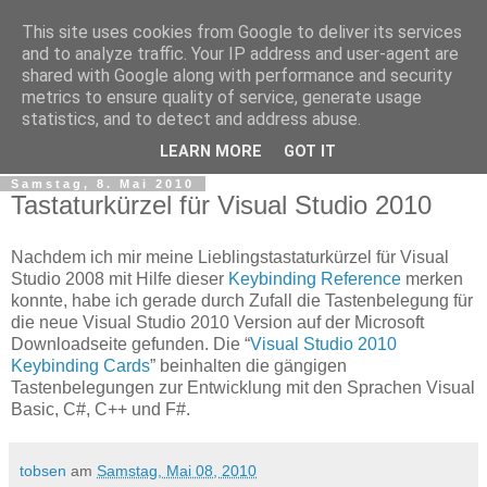
This site uses cookies from Google to deliver its services
tobsen.de
and to analyze traffic. Your IP address and user-agent are
shared with Google along with performance and security
metrics to ensure quality of service, generate usage
Dinge die das Leben erleichtern, Wissenswertes, C# und
statistics, and to detect and address abuse.
.Net
LEARN MORE
GOT IT
Samstag, 8. Mai 2010
Tastaturkürzel für Visual Studio 2010
Nachdem ich mir meine Lieblingstastaturkürzel für Visual
Studio 2008 mit Hilfe dieser
Keybinding Reference
merken
konnte, habe ich gerade durch Zufall die Tastenbelegung für
die neue Visual Studio 2010 Version auf der Microsoft
Downloadseite gefunden. Die “
Visual Studio 2010
Keybinding Cards
” beinhalten die gängigen
Tastenbelegungen zur Entwicklung mit den Sprachen Visual
Basic, C#, C++ und F#.
tobsen
am
Samstag, Mai 08, 2010