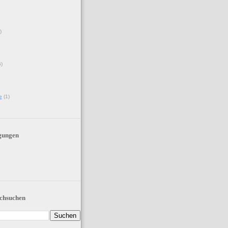
)
6)
e
(1)
gungen
chsuchen