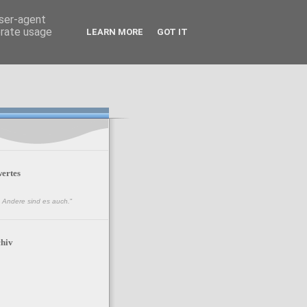
user-agent
erate usage
LEARN MORE
GOT IT
ertes
n. Andere sind es auch.
"
hiv