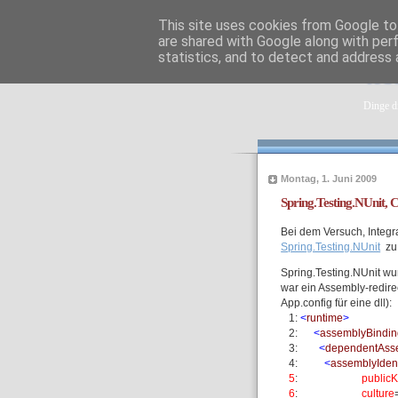
This site uses cookies from Google to 
are shared with Google along with per
statistics, and to detect and address 
tob
Dinge di
Montag, 1. Juni 2009
Spring.Testing.NUnit, 
Bei dem Versuch, Integr
Spring.Testing.NUnit
zu 
Spring.Testing.NUnit wu
war ein Assembly-redire
App.config für eine dll):
1:
<
runtime
>
2:
<
assemblyBindin
3:
<
dependentAss
4:
<
assemblyIdent
5
:
public
6
:
culture