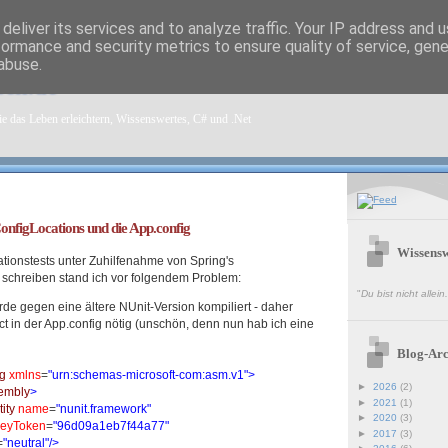
deliver its services and to analyze traffic. Your IP address and 
formance and security metrics to ensure quality of service, gen
abuse.
sen.de
e das Leben erleichtern, Wissenswertes, C# und .Net
ConfigLocations und die App.config
Wissensw
ationstests unter Zuhilfenahme von Spring's
schreiben stand ich vor folgendem Problem:
"
Du bist nicht allei
rde gegen eine ältere NUnit-Version kompiliert - daher
ct in der App.config nötig (unschön, denn nun hab ich eine
Blog-Arc
g
xmlns
=
"urn:schemas-microsoft-com:asm.v1"
>
►
2026
(2)
embly
>
►
2021
(1)
ity
name
=
"nunit.framework"
►
2020
(3)
KeyToken
=
"96d09a1eb7f44a77"
►
2017
(3)
=
"neutral"
/>