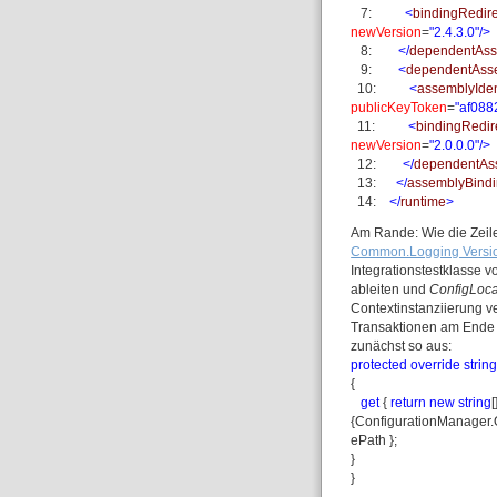
7:
<
bindingRedire
newVersion
=
"2.4.3.0"
/>
8:
</
dependentAs
9:
<
dependentAss
10:
<
assemblyIden
publicKeyToken
=
"af088
11:
<
bindingRedir
newVersion
=
"2.0.0.0"
/>
12:
</
dependentAs
13:
</
assemblyBind
14:
</
runtime
>
Am Rande: Wie die Zeile
Common.Logging Versi
Integrationstestklasse 
ableiten und
ConfigLoca
Contextinstanziierung v
Transaktionen am Ende 
zunächst so aus:
protected
override
strin
{
get
{
return
new
string
[
{ConfigurationManager.
ePath };
}
}