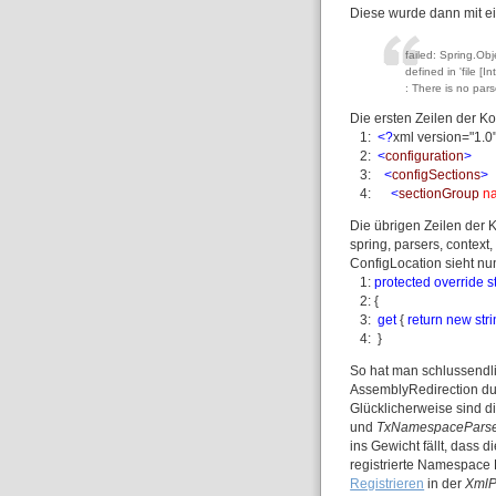
Diese wurde dann mit ei
failed: Spring.Obj
defined in 'file [
: There is no pars
Die ersten Zeilen der Ko
1:
<?
xml version="1.0
2:
<
configuration
>
3:
<
configSections
>
4:
<
sectionGroup
n
Die übrigen Zeilen der K
spring, parsers, context
ConfigLocation sieht nu
1:
protected
override
s
2: {
3:
get
{
return
new
str
4: }
So hat man schlussendli
AssemblyRedirection dur
Glücklicherweise sind 
und
TxNamespacePars
ins Gewicht fällt, dass d
registrierte Namespace 
Registrieren
in der
XmlP