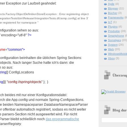
ner Exception zur Laufzeit geahndet:
Agile
(4)
Blogger
(11)
Bücher
(3)
ects.Factory.ObjectDefinitionStoreException : Error registering object
Frameworks
(8
IntegrationTests\bin\Release\IntegrationTests.dll.temp.config] at line 3'
IoT
(1)
er registered for namespace ''
Plugins
(4)
nfiguration sehen so aus:
Produkte
(28)
" encoding="utf-8"
?>
Smartphone
(
Sonstiges
(20)
System
(26)
Web
(20)
ame
=
"common"
>
WindowsMobil
onfiguration beinhalten die üblichen Spring Sections:
Xbox
(3)
, objects. Nach langer Suche hatte ich's dann: die
n so aus:
tring
[] ConfigLocations
Überzeu
ing
[]{ "
config://spring/objects
" }; }
ch beides mit nur einer Konfigurationsdatei:
ch die App.config und normale Spring-Configsections.
die beiden Namespaceparser
DatabaseNamespaceParser
er
offenbar automatisch registriert, sodass es nicht weiter
Blog dur
ie parsers-Section nicht ausgewertet wird. Für nicht
Parser bleibt schließlich noch
das programmatische
arserRegistry.