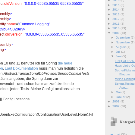
►
2016
(6)
ct
oldVersion
=
"0.0.0.0-65535.65535.65535.65535"
►
2015
(2)
►
2014
(3)
sembly
>
►
2013
(3)
embly
>
►
2012
(3)
tity
name
=
"Common.Logging"
►
2011
(3)
►
2010
(13)
29b84f0328e"
/>
▼
2009
(13)
ect
oldVersion
=
"0.0.0.0-65535.65535.65535.65535"
►
Dezember
(2)
►
November
(1)
sembly
>
►
August
(1)
ing
>
►
Juli
(1)
▼
Juni
(5)
LINQ ist doch 
n 10 und 11 benutze ich für Spring
die neue
Hass-Liebe O
on
.
Laut Dokumentation
muss man nun lediglich die
DotnetKicks n
von
AbstractTransactionalDbProviderSpringContextTests
Blogger
tions
angeben, die Spring dann zur
Meine Liebling
erwendet - und schon hat man zurückrollende
Spring.Testing
App....
eines jeden Tests. Meine ConfigLocations sahen
►
Mai
(1)
►
Januar
(2)
g
[] ConfigLocations
►
2008
(8)
►
2007
(30)
]
OpenExeConfiguration(ConfigurationUserLevel.None).Fil
Kategori
.net
(30)