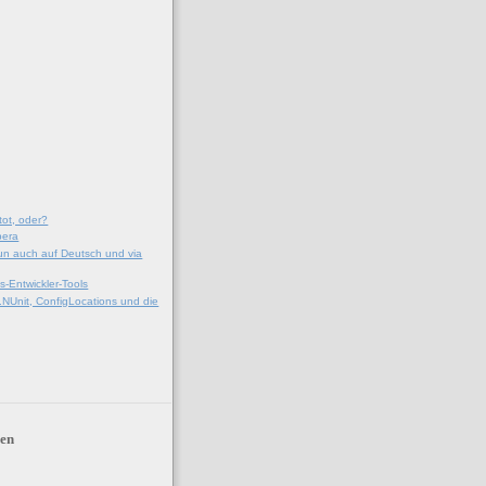
tot, oder?
pera
un auch auf Deutsch und via
s-Entwickler-Tools
.NUnit, ConfigLocations und die
en