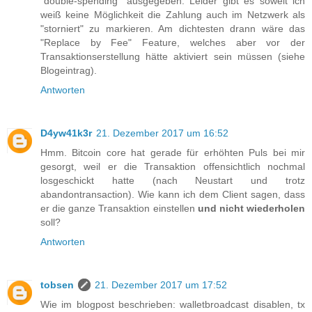
"double-spending" ausgegeben. Leider gibt es soweit ich
weiß keine Möglichkeit die Zahlung auch im Netzwerk als
"storniert" zu markieren. Am dichtesten drann wäre das
"Replace by Fee" Feature, welches aber vor der
Transaktionserstellung hätte aktiviert sein müssen (siehe
Blogeintrag).
Antworten
D4yw41k3r
21. Dezember 2017 um 16:52
Hmm. Bitcoin core hat gerade für erhöhten Puls bei mir
gesorgt, weil er die Transaktion offensichtlich nochmal
losgeschickt hatte (nach Neustart und trotz
abandontransaction). Wie kann ich dem Client sagen, dass
er die ganze Transaktion einstellen
und nicht wiederholen
soll?
Antworten
tobsen
21. Dezember 2017 um 17:52
Wie im blogpost beschrieben: walletbroadcast disablen, tx