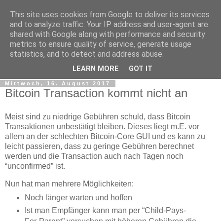
This site uses cookies from Google to deliver its services
tobsen.de
and to analyze traffic. Your IP address and user-agent are
shared with Google along with performance and security
metrics to ensure quality of service, generate usage
Dinge die das Leben erleichtern, Wissenswertes, C# und
statistics, and to detect and address abuse.
.Net
LEARN MORE
GOT IT
Mittwoch, 16. August 2017
Bitcoin Transaction kommt nicht an
Meist sind zu niedrige Gebühren schuld, dass Bitcoin
Transaktionen unbestätigt bleiben. Dieses liegt m.E. vor
allem an der schlechten Bitcoin-Core GUI und es kann zu
leicht passieren, dass zu geringe Gebühren berechnet
werden und die Transaction auch nach Tagen noch
“unconfirmed” ist.
Nun hat man mehrere Möglichkeiten:
Noch länger warten und hoffen
Ist man Empfänger kann man per “Child-Pays-