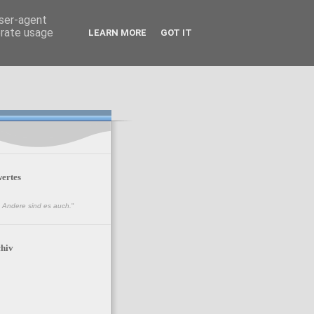
user-agent
erate usage
LEARN MORE
GOT IT
ertes
n. Andere sind es auch.
"
hiv