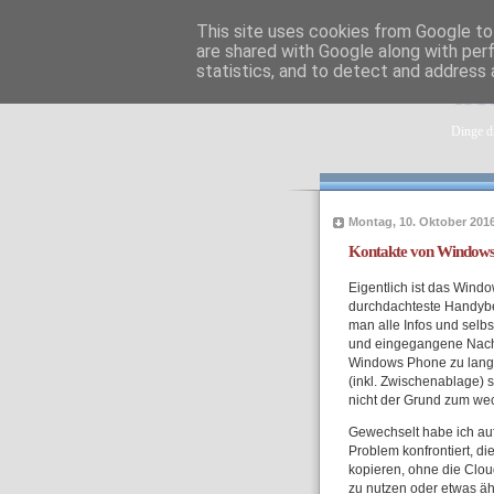
This site uses cookies from Google to 
are shared with Google along with per
statistics, and to detect and address 
tob
Dinge di
Montag, 10. Oktober 201
Kontakte von Windows 
Eigentlich ist das Win
durchdachteste Handybet
man alle Infos und selbs
und eingegangene Nachri
Windows Phone zu langsa
(inkl. Zwischenablage) 
nicht der Grund zum we
Gewechselt habe ich auf
Problem konfrontiert, d
kopieren, ohne die Clou
zu nutzen oder etwas äh