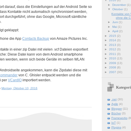
▼
2016
(6)
►
Dezember
(1)
rt darauf, dass die Einstellungen auf der Android Seite so
▼
Oktober
(1)
ss Kontakte nicht automatisch synchronisiert werden,
Kontakte von
rt durchgeführt, ohne das Google, Microsoft sämtliche
ohne die C.
.
►
Juni
(1)
►
Mai
(1)
lgt geklappt:
►
April
(2)
►
2015
(2)
Phone die App
Contacts Backup
von Amaze Pictures Inc.
►
2014
(3)
►
2013
(3)
akte in einer zip Datei mit vielen .vcf Dateien exportiert
►
2012
(3)
►
2011
(3)
sche: Diese Datei kann von dem Android smartphone
►
2010
(13)
aden werden, wenn sich beide Geräte im selben WLAN
►
2009
(13)
►
2008
(8)
er Androidseite angekommen, kann die Zipdatei diese mit
►
2007
(30)
Commander
von C. Ghisler entpackt werden und die
ei per
VCardIO
importiert werden.
Kategori
m
Montag, Oktober 10, 2016
.net
(30)
Agile
(4)
Blogger
(11)
Bücher
(3)
Frameworks
(8
IoT
(1)
Plugins
(4)