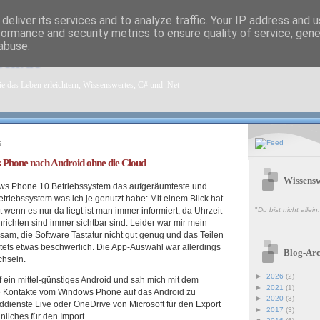
deliver its services and to analyze traffic. Your IP address and 
formance and security metrics to ensure quality of service, gen
abuse.
sen.de
e das Leben erleichtern, Wissenswertes, C# und .Net
6
Phone nach Android ohne die Cloud
Wissensw
dows Phone 10 Betriebssystem das aufgeräumteste und
riebssystem was ich je genutzt habe: Mit einem Blick hat
t wenn es nur da liegt ist man immer informiert, da Uhrzeit
"
Du bist nicht allei
chten sind immer sichtbar sind. Leider war mir mein
m, die Software Tastatur nicht gut genug und das Teilen
stets etwas beschwerlich. Die App-Auswahl war allerdings
Blog-Arc
chseln.
►
2026
(2)
 ein mittel-günstiges Android und sah mich mit dem
►
2021
(1)
ie Kontakte vom Windows Phone auf das Android zu
►
2020
(3)
ddienste Live oder OneDrive von Microsoft für den Export
►
2017
(3)
nliches für den Import.