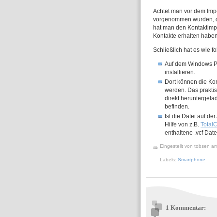
Achtet man vor dem Impo
vorgenommen wurden, da
hat man den Kontaktimpo
Kontakte erhalten haben
Schließlich hat es wie fo
Auf dem Windows 
installieren.
Dort können die Kont
werden. Das prakti
direkt heruntergel
befinden.
Ist die Datei auf d
Hilfe von z.B.
Total
enthaltene .vcf Dat
Eingestellt von
tobsen
a
Labels:
Smartphone
1 Kommentar: