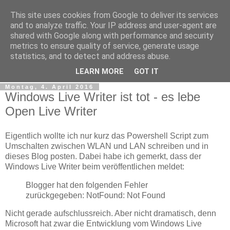
This site uses cookies from Google to deliver its services
tobsen.de
and to analyze traffic. Your IP address and user-agent are
shared with Google along with performance and security
metrics to ensure quality of service, generate usage
Dinge die das Leben erleichtern, Wissenswertes, C# und
statistics, and to detect and address abuse.
.Net
LEARN MORE
GOT IT
Montag, 4. April 2016
Windows Live Writer ist tot - es lebe
Open Live Writer
Eigentlich wollte ich nur kurz das Powershell Script zum
Umschalten zwischen WLAN und LAN schreiben und in
dieses Blog posten. Dabei habe ich gemerkt, dass der
Windows Live Writer beim veröffentlichen meldet:
Blogger hat den folgenden Fehler
zurückgegeben: NotFound: Not Found
Nicht gerade aufschlussreich. Aber nicht dramatisch, denn
Microsoft hat zwar die Entwicklung vom Windows Live