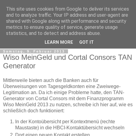
This site uses cookies from Google to deliver its services
tobsen.de
and to analyze traffic. Your IP address and user-agent are
shared with Google along with performance and security
metrics to ensure quality of service, generate usage
Dinge die das Leben erleichtern, Wissenswertes, C# und
statistics, and to detect and address abuse.
.Net
LEARN MORE
GOT IT
Samstag, 9. Februar 2013
Wiso MeinGeld und Cortal Consors TAN
Generator
Mittlerweile bieten auch die Banken auch für
Überweisungen von Tagesgeldkonten eine Zweiwege-
Legitimation an. Da ich einige Probleme hatte, den TAN-
Generator von Cortal Consors mit dem Finanzprogramm
Wiso MeinGeld 2013 zu nutzen, schreibe ich hier auf, wie es
schließlich doch funktioniert:
In der Kontoübersicht per Kontextmenü (rechte
Maustaste) in die HBCI-Kontaktübersicht wechseln
Dort einen neuen Kontakt erstellen