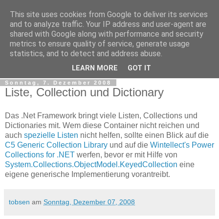
This site uses cookies from Google to deliver its services
tobsen.de
and to analyze traffic. Your IP address and user-agent are
shared with Google along with performance and security
metrics to ensure quality of service, generate usage
Dinge die das Leben erleichtern, Wissenswertes, C# und
statistics, and to detect and address abuse.
.Net
LEARN MORE
GOT IT
Sonntag, 7. Dezember 2008
Liste, Collection und Dictionary
Das .Net Framework bringt viele Listen, Collections und
Dictionaries mit. Wem diese Container nicht reichen und
auch
spezielle Listen
nicht helfen, sollte einen Blick auf die
C5 Generic Collection Library
und auf die
Wintellect's Power
Collections for .NET
werfen, bevor er mit Hilfe von
System.Collections.ObjectModel.KeyedCollection
eine
eigene generische Implementierung vorantreibt.
tobsen
am
Sonntag, Dezember 07, 2008