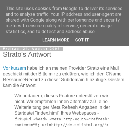
This site uses cookies from Google to deliver its services
tobsen.de
and to analyze traffic. Your IP address and user-agent are
shared with Google along with performance and security
metrics to ensure quality of service, generate usage
Dinge die das Leben erleichtern, Wissenswertes, C# und
statistics, and to detect and address abuse.
.Net
LEARN MORE
GOT IT
Freitag, 24. August 2007
Strato's Antwort
Vor kurzem
habe ich an meinen Provider Strato eine Mail
geschickt mit der Bitte mir zu erklären, wie ich den CName
RessourceRecord zu dieser Subdomain hinzufüge. Gestern
kam die Antwort:
Wir bedauern, dieses Feature unterstützen wir
nicht. Wir empfehlen Ihnen alternativ z.B. eine
Weiterleitung per Meta Refresh Angaben in der
Startdatei "index.html" Ihres Webspaces -
Beispiel:
<head> <meta http-equiv="refresh"
content="5; url=http://de.selfhtml.org/">