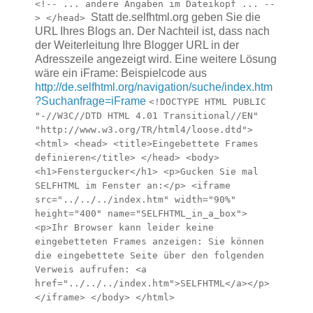
<!-- ... andere Angaben im Dateikopf ... --
Statt de.selfhtml.org geben Sie die
> </head>
URL Ihres Blogs an. Der Nachteil ist, dass nach
der Weiterleitung Ihre Blogger URL in der
Adresszeile angezeigt wird. Eine weitere Lösung
wäre ein iFrame: Beispielcode aus
http://de.selfhtml.org/navigation/suche/index.htm
?Suchanfrage=iFrame
<!DOCTYPE HTML PUBLIC
"-//W3C//DTD HTML 4.01 Transitional//EN"
"http://www.w3.org/TR/html4/loose.dtd">
<html> <head> <title>Eingebettete Frames
definieren</title> </head> <body>
<h1>Fenstergucker</h1> <p>Gucken Sie mal
SELFHTML im Fenster an:</p> <iframe
src="../../../index.htm" width="90%"
height="400" name="SELFHTML_in_a_box">
<p>Ihr Browser kann leider keine
eingebetteten Frames anzeigen: Sie können
die eingebettete Seite über den folgenden
Verweis aufrufen: <a
href="../../../index.htm">SELFHTML</a></p>
</iframe> </body> </html>