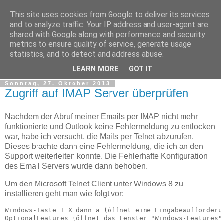
This site uses cookies from Google to deliver its services
tobsen.de
and to analyze traffic. Your IP address and user-agent are
shared with Google along with performance and security
metrics to ensure quality of service, generate usage
Dinge die das Leben erleichtern, Wissenswertes, C# und
statistics, and to detect and address abuse.
.Net
LEARN MORE
GOT IT
Sonntag, 27. Oktober 2013
Zugriff auf IMAP Server überprüfen
Nachdem der Abruf meiner Emails per IMAP nicht mehr
funktionierte und Outlook keine Fehlermeldung zu entlocken
war, habe ich versucht, die Mails per Telnet abzurufen.
Dieses brachte dann eine Fehlermeldung, die ich an den
Support weiterleiten konnte. Die Fehlerhafte Konfiguration
des Email Servers wurde dann behoben.
Um den Microsoft Telnet Client unter Windows 8 zu
installieren geht man wie folgt vor:
Windows-Taste + X dann a (öffnet eine Eingabeaufforderu
OptionalFeatures (öffnet das Fenster "Windows-Features"