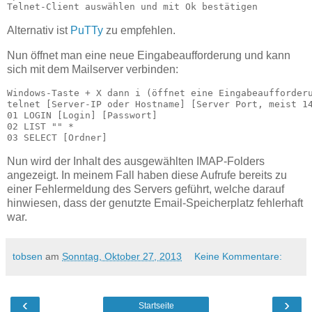
Telnet-Client auswählen und mit Ok bestätigen
Alternativ ist
PuTTy
zu empfehlen.
Nun öffnet man eine neue Eingabeaufforderung und kann
sich mit dem Mailserver verbinden:
Windows-Taste + X dann i (öffnet eine Eingabeaufforderu
telnet [Server-IP oder Hostname] [Server Port, meist 14
01 LOGIN [Login] [Passwort]

02 LIST "" *

03 SELECT [Ordner]
Nun wird der Inhalt des ausgewählten IMAP-Folders
angezeigt. In meinem Fall haben diese Aufrufe bereits zu
einer Fehlermeldung des Servers geführt, welche darauf
hinwiesen, dass der genutzte Email-Speicherplatz fehlerhaft
war.
tobsen
am
Sonntag, Oktober 27, 2013
Keine Kommentare:
‹
›
Startseite