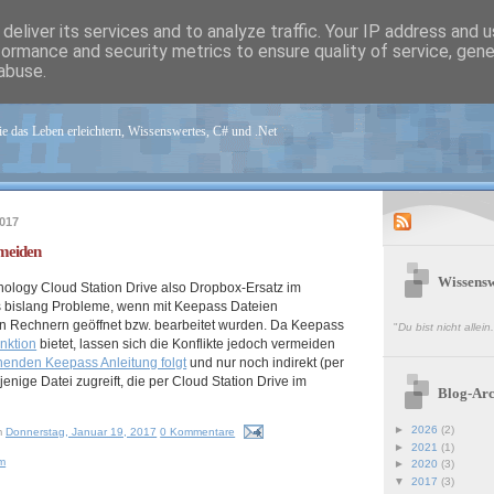
deliver its services and to analyze traffic. Your IP address and 
formance and security metrics to ensure quality of service, gen
abuse.
sen.de
e das Leben erleichtern, Wissenswertes, C# und .Net
2017
rmeiden
Wissensw
ynology Cloud Station Drive also Dropbox-Ersatz im
s bislang Probleme, wenn mit Keepass Dateien
en Rechnern geöffnet bzw. bearbeitet wurden. Da Keepass
"
Du bist nicht allei
nktion
bietet, lassen sich die Konflikte jedoch vermeiden
henden Keepass Anleitung folgt
und nur noch indirekt (per
jenige Datei zugreift, die per Cloud Station Drive im
Blog-Arc
►
2026
(2)
m
Donnerstag, Januar 19, 2017
0 Kommentare
►
2021
(1)
m
►
2020
(3)
▼
2017
(3)