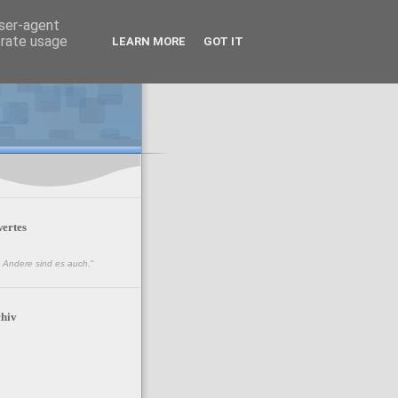
user-agent
erate usage
LEARN MORE
GOT IT
ertes
n. Andere sind es auch.
"
hiv