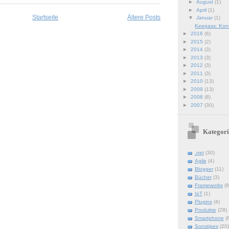
►
August
(1)
►
April
(1)
Startseite
Ältere Posts
▼
Januar
(1)
Keepass: Konf
►
2016
(6)
►
2015
(2)
►
2014
(3)
►
2013
(3)
►
2012
(3)
►
2011
(3)
►
2010
(13)
►
2009
(13)
►
2008
(8)
►
2007
(30)
Kategori
.net
(30)
Agile
(4)
Blogger
(11)
Bücher
(3)
Frameworks
(8
IoT
(1)
Plugins
(4)
Produkte
(28)
Smartphone
(
Sonstiges
(20)