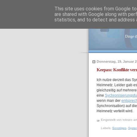
This site uses cookies from Google to 
are shared with Google along with per
statistics, and to detect and address 
tob
Dinge di
Donnerstag, 19. Januar 
Keepass: Konflikte ve
Ich nutze derzeit das S
Heimnetz. Leider gab e
gleichzeitig auf mehrer
eine
Sychronisierungsfu
wenn man der
entsprec
Synchronisation) auf die
Heimnetz verteilt wird.
Eingestellt von
tobsen
a
Labels:
Sonstiges
,
Syste