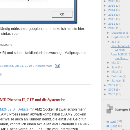
►
2016
(6)
►
2015
(2)
►
2014
(3)
►
2013
(3)
►
2012
(3)
►
2011
(3)
▼
2010
(13)
tändig mühsam ergooglen; nun merke ich mir sie hier.
►
Dezember
(1)
einfach per
►
September
(1
▼
Juli
(2)
etnavpane
Das Outlook-F
werden
+ R) und schon funktioniert das wuchtige Mailprogramm
Asus M2N32 D
die Syst...
►
Mai
(2)
m
Sonntag, Juli 11, 2010
2 Kommentare
►
April
(1)
►
März
(1)
m
►
Februar
(2)
►
Januar
(3)
►
2009
(13)
►
2008
(8)
►
2007
(30)
MD Phenom II, C1E und die Systemuhr
Kategori
 M2N32 Sli Deluxe
mit AM2 Sockel ist zwar schon mehr
 da AM3 Prozessoren abwärtskompatibel zu AM2 Sockeln
er Weise auch an Kunden denkt, die einst viel Geld für
.net
(30)
haben, konnte ich einen aktuellen AMD Phenom II X4 945
Agile
(4)
0 MB Cache verbauen. Eine Liste von unterstützen