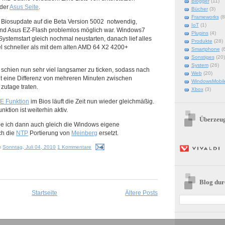
Blogger
(11)
 der
Asus Seite
.
Bücher
(3)
Frameworks
(8
 Biosupdate auf die Beta Version 5002 notwendig,
IoT
(1)
und Asus EZ-Flash problemlos möglich war. Windows7
Plugins
(4)
Systemstart gleich nochmal neustarten, danach lief alles
Produkte
(28)
el schneller als mit dem alten AMD 64 X2 4200+
Smartphone
(
Sonstiges
(20)
System
(26)
 schien nun sehr viel langsamer zu ticken, sodass nach
Web
(20)
t eine Differenz von mehreren Minuten zwischen
WindowsMobil
zutage traten.
Xbox
(3)
E Funktion
im Bios läuft die Zeit nun wieder gleichmäßig.
ktion ist weiterhin aktiv.
Überzeu
be ich dann auch gleich die Windows eigene
ch die
NTP
Portierung von
Meinberg
ersetzt.
m
Sonntag, Juli 04, 2010
1 Kommentare
Blog dur
Startseite
Ältere Posts