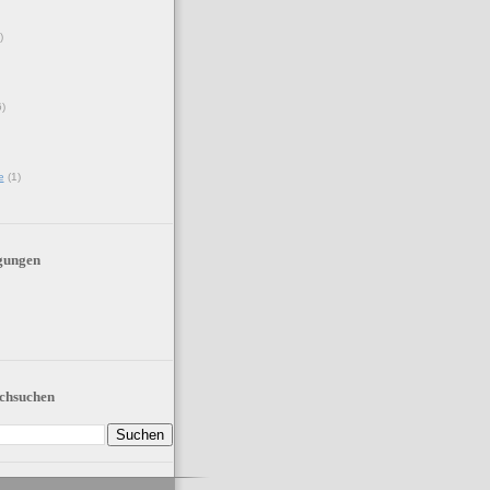
)
6)
e
(1)
gungen
chsuchen