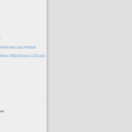
)
enster kann nicht geöffnet
eluxe, AMD Phenom II, C1E und
en