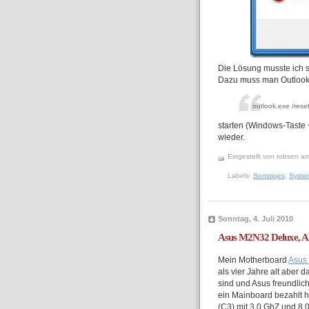
Die Lösung musste ich s
Dazu muss man Outlook 
outlook.exe /res
starten (Windows-Taste 
wieder.
Eingestellt von
tobsen
a
Labels:
Sonstiges
,
Syste
Sonntag, 4. Juli 2010
Asus M2N32 Deluxe, A
Mein Motherboard
Asus
als vier Jahre alt aber
sind und Asus freundlich
ein Mainboard bezahlt 
(C3) mit 3.0 GhZ und 8.