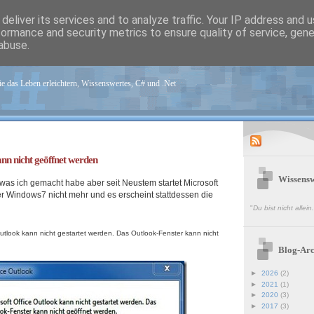
deliver its services and to analyze traffic. Your IP address and 
formance and security metrics to ensure quality of service, gen
abuse.
sen.de
e das Leben erleichtern, Wissenswertes, C# und .Net
nn nicht geöffnet werden
Wissensw
was ich gemacht habe aber seit Neustem startet Microsoft
er Windows7 nicht mehr und es erscheint stattdessen die
"
Du bist nicht allei
Outlook kann nicht gestartet werden. Das Outlook-Fenster kann nicht
Blog-Arc
►
2026
(2)
►
2021
(1)
►
2020
(3)
►
2017
(3)