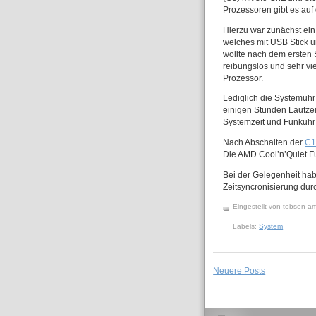
Prozessoren gibt es auf
Hierzu war zunächst ein
welches mit USB Stick 
wollte nach dem ersten 
reibungslos und sehr vi
Prozessor.
Lediglich die Systemuhr
einigen Stunden Laufzei
Systemzeit und Funkuhr 
Nach Abschalten der
C1
Die AMD Cool’n’Quiet Fun
Bei der Gelegenheit ha
Zeitsyncronisierung dur
Eingestellt von
tobsen
a
Labels:
System
Neuere Posts