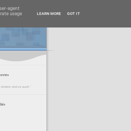
user-agent
erate usage
LEARN MORE
GOT IT
ertes
n. Andere sind es auch.
"
hiv