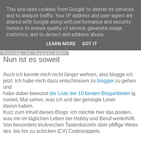
This site uses cookies from Google to deliver its services
tobsen.de
and to analyze traffic. Your IP address and user-agent are
shared with Google along with performance and security
metrics to ensure quality of service, generate usage
Dinge die das Leben erleichtern, Wissenswertes, C# und
statistics, and to detect and address abuse.
.Net
LEARN MORE
GOT IT
Freitag, 10. August 2007
Nun ist es soweit
Auch ich konnte mich nicht länger wehren, also
blogge
ich
jetzt. Ich habe mich dazu entschlossen zu
blogger
zu gehen
und
habe dabei
bewusst
die Liste der 10 besten Bloganbieter
ig
noriert. Mal sehen, was ich und der geneigte Leser
davon haben.
Kurz zum Inhalt dieses Blogs: ich möchte hier das
posten
,
was mir im täglichen Leben bei Hobby und Beruf weiterhilft.
Von besonders t
rickreichen
Tastenkürzeln über pfiffige Webs
ites bis hin zu schicken (C#)
Codesnippets
.