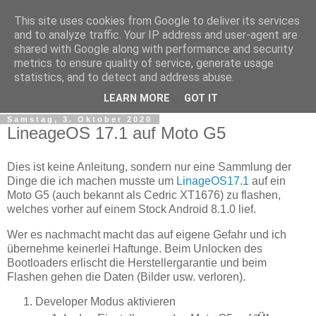
This site uses cookies from Google to deliver its services
tobsen.de
and to analyze traffic. Your IP address and user-agent are
shared with Google along with performance and security
metrics to ensure quality of service, generate usage
Dinge die das Leben erleichtern, Wissenswertes, C# und
statistics, and to detect and address abuse.
.Net
LEARN MORE
GOT IT
Samstag, 3. Oktober 2020
LineageOS 17.1 auf Moto G5
Dies ist keine Anleitung, sondern nur eine Sammlung der
Dinge die ich machen musste um
LinageOS17.1
auf ein
Moto G5 (auch bekannt als Cedric XT1676) zu flashen,
welches vorher auf einem Stock Android 8.1.0 lief.
Wer es nachmacht macht das auf eigene Gefahr und ich
übernehme keinerlei Haftunge. Beim Unlocken des
Bootloaders erlischt die Herstellergarantie und beim
Flashen gehen die Daten (Bilder usw. verloren).
Developer Modus aktivieren