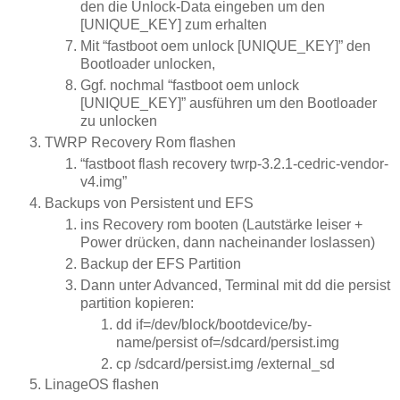
den die Unlock-Data eingeben um den
[UNIQUE_KEY] zum erhalten
Mit “fastboot oem unlock [UNIQUE_KEY]” den
Bootloader unlocken,
Ggf. nochmal “fastboot oem unlock
[UNIQUE_KEY]” ausführen um den Bootloader
zu unlocken
TWRP Recovery Rom flashen
“fastboot flash recovery twrp-3.2.1-cedric-vendor-
v4.img”
Backups von Persistent und EFS
ins Recovery rom booten (Lautstärke leiser +
Power drücken, dann nacheinander loslassen)
Backup der EFS Partition
Dann unter Advanced, Terminal mit dd die persist
partition kopieren:
dd if=/dev/block/bootdevice/by-
name/persist of=/sdcard/persist.img
cp /sdcard/persist.img /external_sd
LinageOS flashen