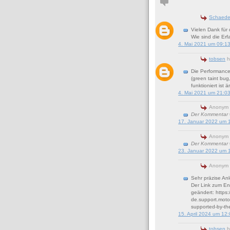
Schaede
Vielen Dank für 
Wie sind die Erf
4. Mai 2021 um 09:1
tobsen
h
Die Performance 
(green taint bug
funktioniert ist ä
4. Mai 2021 um 21:0
Anonym 
Der Kommentar w
17. Januar 2022 um 
Anonym 
Der Kommentar w
23. Januar 2022 um 
Anonym 
Sehr präzise Anl
Der Link zum Ent
geändert: https:
de.support.moto
supported-by-th
15. April 2024 um 12
tobsen
h