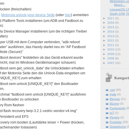
Weiterleiten v
ren
Masch...
ocken (freischalten)
LineageOS 17
Shelly 1PM, F
r
Motorola unlock-your-device Seite
(oder
hier
) anmelden
►
2017
(3)
d Platform Tools installieren (um ADB und Fastboot zu
►
2016
(6)
en)
►
2015
(2)
la Device Manager installieren (um die richtigen Treiber
►
2014
(3)
alten)
►
2013
(3)
►
2012
(3)
per USB mit dem Computer verbinden, “adb reboot
►
2011
(3)
ader” ausführen, das Handy startet neu im “AP Fastboot
►
2010
(13)
Mode (Secure)”
►
2009
(13)
stboot devices” feststellen ob das Gerät erkannt wurde
►
2008
(8)
nicht, mal im Windows Gerätemanager schauen)
►
2007
(30)
astboot oem get_unlock_data” die Unlockdaten erhalten
f der Motorola Seite den die Unlock-Data eingeben um
Kategori
NIQUE_KEY] zum erhalten
astboot oem unlock [UNIQUE_KEY]” den Bootloader
en,
.net
(30)
ochmal “fastboot oem unlock [UNIQUE_KEY]” ausführen
Agile
(4)
Blogger
(11)
 Bootloader zu unlocken
Bücher
(3)
y Rom flashen
Frameworks
(8
ot flash recovery twrp-3.2.1-cedric-vendor-v4.img”
IoT
(1)
ersistent und EFS
Plugins
(4)
Produkte
(28)
covery rom booten (Lautstärke leiser + Power drücken,
Smartphone
(
acheinander loslassen)