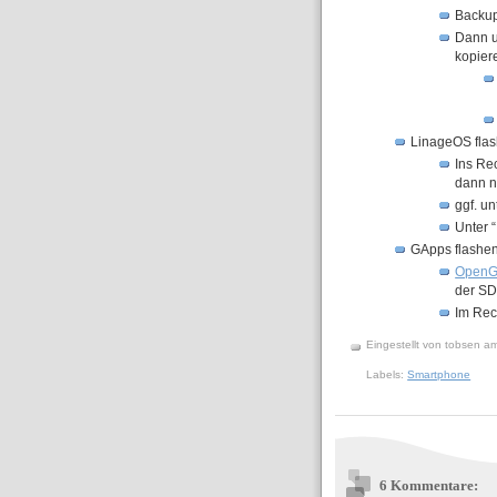
Backup
Dann un
kopier
LinageOS fla
Ins Re
dann n
ggf. u
Unter 
GApps flashe
OpenG
der SD
Im Rec
Eingestellt von
tobsen
a
Labels:
Smartphone
6 Kommentare: