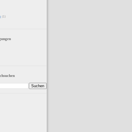
e
(1)
gungen
chsuchen