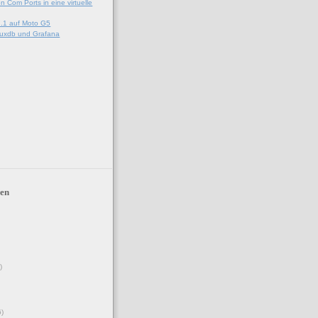
on Com Ports in eine virtuelle
.1 auf Moto G5
luxdb und Grafana
en
)
6)