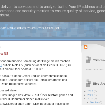
deliver its services and to analyze traffic. Your IP address and 
formance and security metrics to ensure quality of service, gen
abuse.
sen.de
e das Leben erleichtern, Wissenswertes, C# und .Net
0
oto G5
Wissensw
g, sondern nur eine Sammlung der Dinge die ich machen
.1
auf ein Moto G5 (auch bekannt als Cedric XT1676) zu
auf einem Stock Android 8.1.0 lief.
"
Du bist nicht allei
 das auf eigene Gefahr und ich übernehme keinerlei
 des Bootloaders erlischt die Herstellergarantie und
Blog-Arc
Daten (Bilder usw. verloren).
us aktivieren
►
2026
(2)
 Einstellungen des Moto G5 auf “
Über Telefon
” gehen dort
►
2021
(1)
▼
2020
(3)
uf der Buildnummer sieben mal klicken
▼
Oktober
(3)
 Entwickleroptionen dann “OEM Bootloader freischalten”