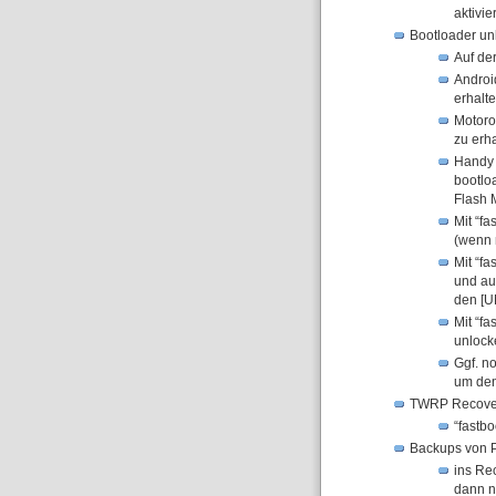
aktivie
Bootloader unl
Auf de
Androi
erhalt
Motoro
zu erh
Handy 
bootlo
Flash 
Mit “fa
(wenn 
Mit “f
und au
den [U
Mit “f
unlock
Ggf. n
um den
TWRP Recover
“fastbo
Backups von P
ins Re
dann n