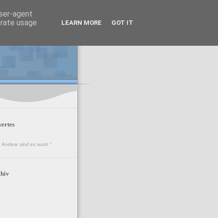
user-agent
erate usage
LEARN MORE
GOT IT
ertes
n. Andere sind es auch.
"
hiv