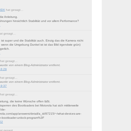
lDX
hat gesagt…
die Anleitung.
ahrungen hinsichtlich Stabilität und vor allem Performance?
3
at gesagt…
ist super und die Stabilität auch. Einzig das die Kamera nicht
, wenn die Umgebung Dunkel ist ist das Bild irgendwie grün)
rgerlich.
3
hat gesagt…
urde von einem Blog-Administrator entfernt.
16:29
hat gesagt…
urde von einem Blog-Administrator entfernt.
19:37
hat gesagt…
eitung, die keine Wünsche offen läßt.
sperren des Bootloaders bei Motorola hat sich mittlerweile
//de-
rola.com/app/answers/detail/a_id/87215/~/what-devices-are-
e-bootloader-unlock-program%3F
:02
at gesagt…