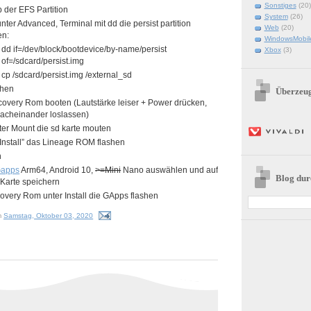
Sonstiges
(20)
 der EFS Partition
System
(26)
ter Advanced, Terminal mit dd die persist partition
Web
(20)
en:
WindowsMobil
dd if=/dev/block/bootdevice/by-name/persist
Xbox
(3)
of=/sdcard/persist.img
cp /sdcard/persist.img /external_sd
shen
Überzeu
covery Rom booten (Lautstärke leiser + Power drücken,
acheinander loslassen)
nter Mount die sd karte mouten
“Install” das Lineage ROM flashen
n
apps
Arm64, Android 10,
>=Mini
Nano auswählen und auf
Blog dur
Karte speichern
overy Rom unter Install die GApps flashen
m
Samstag, Oktober 03, 2020