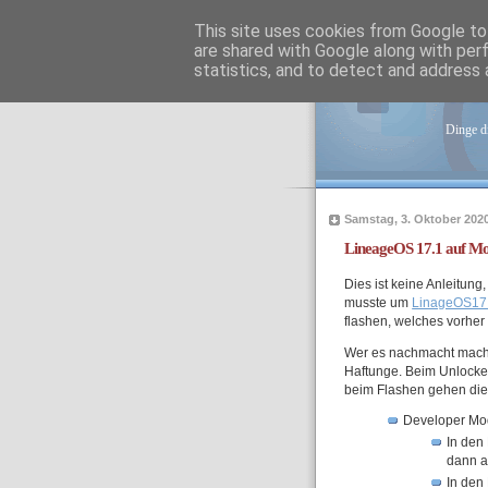
This site uses cookies from Google to 
are shared with Google along with per
statistics, and to detect and address 
tob
Dinge di
Samstag, 3. Oktober 202
LineageOS 17.1 auf M
Dies ist keine Anleitun
musste um
LinageOS17
flashen, welches vorher 
Wer es nachmacht macht
Haftunge. Beim Unlocken
beim Flashen gehen die 
Developer Mod
In den
dann a
In den