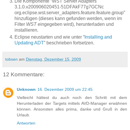
Die Komponente “WST Server Adapters
3.1.0.v200906020451-51DFAkF77g7GCNc
org.eclipse.wst.server_adapters.feature.feature.group”
hinzufügen (dieses kann gefunden werden, wenn im
Filter
WST
eingegeben wird), herunterladen und
installieren.
Eclipse neustarten und wie unter “
Installing and
Updating ADT
” beschrieben fortsetzen.
tobsen
am
Dienstag, Dezember 15, 2009
12 Kommentare:
Unknown
16. Dezember 2009 um 22:45
Vielleicht hättest du auch noch den Schritt mit dem
Herunterladen der Targets mittels AVD-Manager erwähnen
können. Ansonsten alles prima, danke und Gruß in den
Urlaub.
Antworten