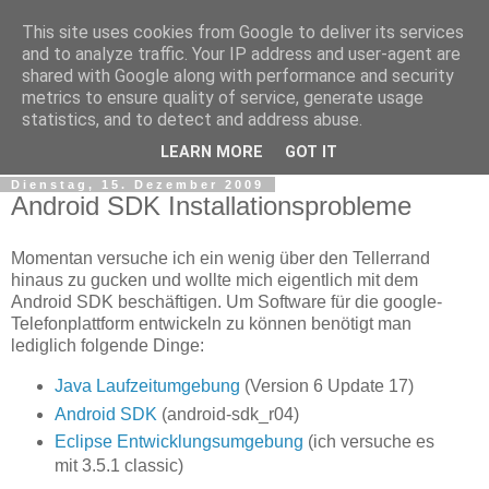
This site uses cookies from Google to deliver its services
tobsen.de
and to analyze traffic. Your IP address and user-agent are
shared with Google along with performance and security
metrics to ensure quality of service, generate usage
Dinge die das Leben erleichtern, Wissenswertes, C# und
statistics, and to detect and address abuse.
.Net
LEARN MORE
GOT IT
Dienstag, 15. Dezember 2009
Android SDK Installationsprobleme
Momentan versuche ich ein wenig über den Tellerrand
hinaus zu gucken und wollte mich eigentlich mit dem
Android SDK beschäftigen. Um Software für die google-
Telefonplattform entwickeln zu können benötigt man
lediglich folgende Dinge:
Java Laufzeitumgebung
(Version 6 Update 17)
Android SDK
(android-sdk_r04)
Eclipse Entwicklungsumgebung
(ich versuche es
mit 3.5.1 classic)