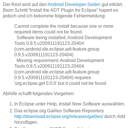
Der Rest wird auf den
Android Developer-Seiten
gut erklärt.
Beim Schritt “Install the ADT Plugin for Eclipse” hapert es
jedoch und ich bekomme folgende Fehlermeldung:
Cannot complete the install because one or more
required items could not be found.
Software being installed: Android Development
Tools 0.9.5.v200911191123-20404
(com.android.ide.eclipse.adt.feature.group
0.9.5.v200911191123-20404)
Missing requirement: Android Development
Tools 0.9.5.v200911191123-20404
(com.android.ide.eclipse.adt.feature.group
0.9.5.v200911191123-20404) requires
'org.eclipse.gef 0.0.0' but it could not be found
Abhilfe schafft folgendes Vorgehen:
In Eclipse unter
Help, Install New Software
auswählen.
Das eclipse.org Galileo Software Repository
http://download.eclipse.org/releases/galileo/
durch
Add
hinzufügen.