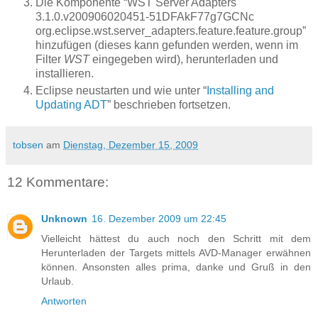
Die Komponente “WST Server Adapters
3.1.0.v200906020451-51DFAkF77g7GCNc
org.eclipse.wst.server_adapters.feature.feature.group”
hinzufügen (dieses kann gefunden werden, wenn im
Filter
WST
eingegeben wird), herunterladen und
installieren.
Eclipse neustarten und wie unter “
Installing and
Updating ADT
” beschrieben fortsetzen.
tobsen
am
Dienstag, Dezember 15, 2009
12 Kommentare:
Unknown
16. Dezember 2009 um 22:45
Vielleicht hättest du auch noch den Schritt mit dem
Herunterladen der Targets mittels AVD-Manager erwähnen
können. Ansonsten alles prima, danke und Gruß in den
Urlaub.
Antworten