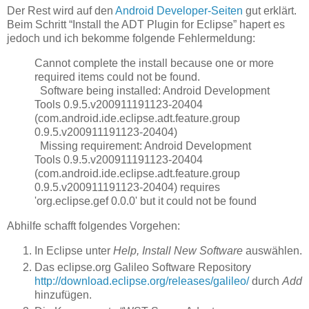
Der Rest wird auf den
Android Developer-Seiten
gut erklärt.
Beim Schritt “Install the ADT Plugin for Eclipse” hapert es
jedoch und ich bekomme folgende Fehlermeldung:
Cannot complete the install because one or more
required items could not be found.
Software being installed: Android Development
Tools 0.9.5.v200911191123-20404
(com.android.ide.eclipse.adt.feature.group
0.9.5.v200911191123-20404)
Missing requirement: Android Development
Tools 0.9.5.v200911191123-20404
(com.android.ide.eclipse.adt.feature.group
0.9.5.v200911191123-20404) requires
'org.eclipse.gef 0.0.0' but it could not be found
Abhilfe schafft folgendes Vorgehen:
In Eclipse unter
Help, Install New Software
auswählen.
Das eclipse.org Galileo Software Repository
http://download.eclipse.org/releases/galileo/
durch
Add
hinzufügen.