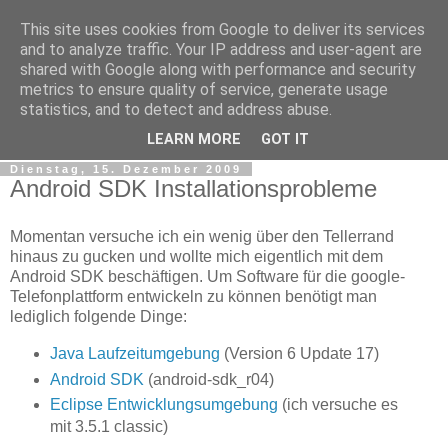
This site uses cookies from Google to deliver its services
tobsen.de
and to analyze traffic. Your IP address and user-agent are
shared with Google along with performance and security
metrics to ensure quality of service, generate usage
Dinge die das Leben erleichtern, Wissenswertes, C# und
statistics, and to detect and address abuse.
.Net
LEARN MORE
GOT IT
Dienstag, 15. Dezember 2009
Android SDK Installationsprobleme
Momentan versuche ich ein wenig über den Tellerrand
hinaus zu gucken und wollte mich eigentlich mit dem
Android SDK beschäftigen. Um Software für die google-
Telefonplattform entwickeln zu können benötigt man
lediglich folgende Dinge:
Java Laufzeitumgebung
(Version 6 Update 17)
Android SDK
(android-sdk_r04)
Eclipse Entwicklungsumgebung
(ich versuche es
mit 3.5.1 classic)