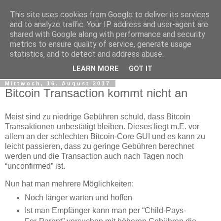
This site uses cookies from Google to deliver its services
tobsen.de
and to analyze traffic. Your IP address and user-agent are
shared with Google along with performance and security
metrics to ensure quality of service, generate usage
Dinge die das Leben erleichtern, Wissenswertes, C# und
statistics, and to detect and address abuse.
.Net
LEARN MORE
GOT IT
Mittwoch, 16. August 2017
Bitcoin Transaction kommt nicht an
Meist sind zu niedrige Gebühren schuld, dass Bitcoin
Transaktionen unbestätigt bleiben. Dieses liegt m.E. vor
allem an der schlechten Bitcoin-Core GUI und es kann zu
leicht passieren, dass zu geringe Gebühren berechnet
werden und die Transaction auch nach Tagen noch
“unconfirmed” ist.
Nun hat man mehrere Möglichkeiten:
Noch länger warten und hoffen
Ist man Empfänger kann man per “Child-Pays-