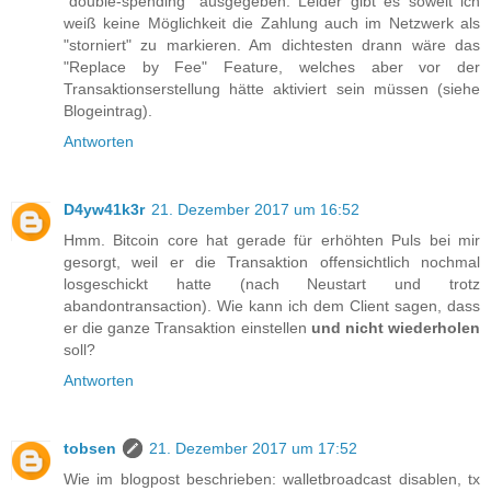
"double-spending" ausgegeben. Leider gibt es soweit ich
weiß keine Möglichkeit die Zahlung auch im Netzwerk als
"storniert" zu markieren. Am dichtesten drann wäre das
"Replace by Fee" Feature, welches aber vor der
Transaktionserstellung hätte aktiviert sein müssen (siehe
Blogeintrag).
Antworten
D4yw41k3r
21. Dezember 2017 um 16:52
Hmm. Bitcoin core hat gerade für erhöhten Puls bei mir
gesorgt, weil er die Transaktion offensichtlich nochmal
losgeschickt hatte (nach Neustart und trotz
abandontransaction). Wie kann ich dem Client sagen, dass
er die ganze Transaktion einstellen
und nicht wiederholen
soll?
Antworten
tobsen
21. Dezember 2017 um 17:52
Wie im blogpost beschrieben: walletbroadcast disablen, tx