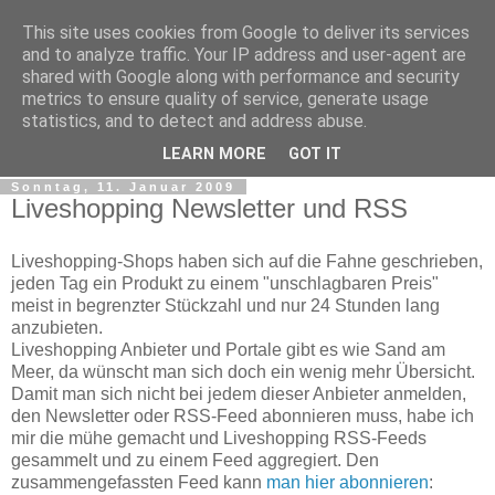
This site uses cookies from Google to deliver its services
tobsen.de
and to analyze traffic. Your IP address and user-agent are
shared with Google along with performance and security
metrics to ensure quality of service, generate usage
Dinge die das Leben erleichtern, Wissenswertes, C# und
statistics, and to detect and address abuse.
.Net
LEARN MORE
GOT IT
Sonntag, 11. Januar 2009
Liveshopping Newsletter und RSS
Liveshopping-Shops haben sich auf die Fahne geschrieben,
jeden Tag ein Produkt zu einem "unschlagbaren Preis"
meist in begrenzter Stückzahl und nur 24 Stunden lang
anzubieten.
Liveshopping Anbieter und Portale gibt es wie Sand am
Meer, da wünscht man sich doch ein wenig mehr Übersicht.
Damit man sich nicht bei jedem dieser Anbieter anmelden,
den Newsletter oder RSS-Feed abonnieren muss, habe ich
mir die mühe gemacht und Liveshopping RSS-Feeds
gesammelt und zu einem Feed aggregiert. Den
zusammengefassten Feed kann
man hier abonnieren
: