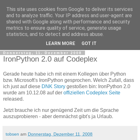
This site uses cookies from Google to deliver its services
tobsen.de
and to analyze traffic. Your IP address and user-agent are
shared with Google along with performance and security
metrics to ensure quality of service, generate usage
Dinge die das Leben erleichtern, Wissenswertes, C# und
statistics, and to detect and address abuse.
.Net
LEARN MORE
GOT IT
Donnerstag, 11. Dezember 2008
IronPython 2.0 auf Codeplex
Gerade heute habe ich mit einem Kollegen über Python
bzw. Microsoft's IronPython gesprochen. Welch Zufall, dass
ich just auf diese
DNK Story
gestoßen bin: IronPython 2.0
wurde am 10.12.08 auf der
offiziellen Codeplex Seite
released.
Jetzt brauche ich nur genügend Zeit um die Sprache
auszuprobieren - aber demnächst gibt's ja Urlaub.
tobsen
am
Donnerstag, Dezember 11, 2008