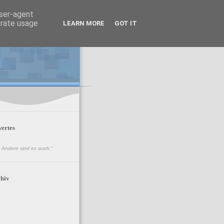
user-agent
erate usage
LEARN MORE
GOT IT
ertes
n. Andere sind es auch.
"
hiv