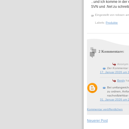
...und ich komme in der 
SVN und .Net zu schrei
Eingestellt von
tobsen
a
Labels:
Produkte
2 Kommentare:
Anonym 
Der Kommentar w
17. Januar 2026 um 
Berdy
ha
Bei umfangreiche
zu ordnen, Anfor
nachvollziehbar 
31. Januar 2026 um 
Kommentar veröffentlichen
Neuerer Post