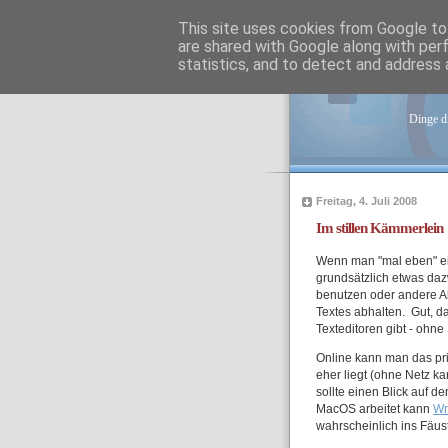
This site uses cookies from Google to 
are shared with Google along with per
statistics, and to detect and address 
tob
Dinge di
Freitag, 4. Juli 2008
Im stillen Kämmerlein
Wenn man "mal eben" ei
grundsätzlich etwas da
benutzen oder andere A
Textes abhalten. Gut, da
Texteditoren gibt - ohne
Online kann man das pr
eher liegt (ohne Netz k
sollte einen Blick auf d
MacOS arbeitet kann
Wr
wahrscheinlich ins Fäus