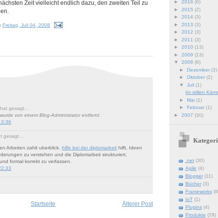
►
2016
(6)
nächsten Zeit vielleicht endlich dazu, den zweiten Teil zu
►
2015
(2)
ben.
►
2014
(3)
►
2013
(3)
m
Freitag, Juli 04, 2008
►
2012
(3)
►
2011
(3)
►
2010
(13)
►
2009
(13)
▼
2008
(8)
►
Dezember
(3)
►
Oktober
(2)
▼
Juli
(1)
Im stillen Käm
►
Mai
(1)
►
Februar
(1)
hat gesagt…
►
2007
(30)
urde von einem Blog-Administrator entfernt.
13:36
t gesagt…
Kategori
n Arbeiten zahlt uberblick.
hilfe bei der diplomarbeit
hilft, Ideen
derungen zu verstehen und die Diplomarbeit strukturiert,
.net
(30)
und formal korrekt zu verfassen.
22:33
Agile
(4)
Blogger
(11)
Bücher
(3)
Frameworks
(8
IoT
(1)
Startseite
Älterer Post
Plugins
(4)
Produkte
(28)