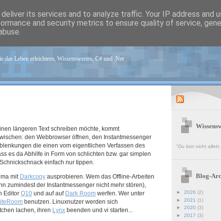
deliver its services and to analyze traffic. Your IP address and 
formance and security metrics to ensure quality of service, gen
abuse.
sen.de
e das Leben erleichtern, Wissenswertes, C# und .Net
Wissensw
nen längeren Text schreiben möchte, kommt
zwischen: den Webbrowser öffnen, den Instantmessenger
blenkungen die einen vom eigentlichen Verfassen des
"
Du bist nicht allei
ss es da Abhilfe in Form von schlichten bzw. gar simplen
 Schnickschnack einfach nur tippen.
Blog-Arc
ima mit
Darkcopy
ausprobieren. Wem das Offline-Arbeiten
ann zumindest der Instantmessenger nicht mehr stören),
►
2026
(2)
en Editor
Q10
und auf auf
Dark Room
werfen. Wer unter
►
2021
(1)
iteRoom
benutzen. Linuxnutzer werden sich
►
2020
(3)
tchen lachen, ihren
Lynx
beenden und vi starten...
►
2017
(3)